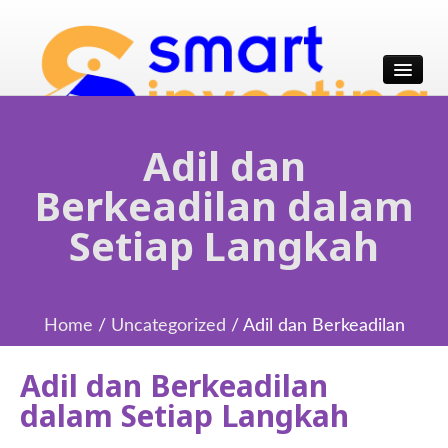
Adil dan
Mainkan slot demo gratis dengan dukungan
Situs Judi Online Terbaik
server PKV Games di situs judi online terbaik
Berkeadilan dalam
untuk pengalaman bermain yang aman dan andal.
dengan Fitur Slot Demo Gratis
Setiap Langkah
dan Server PKV Games
Home
/
Uncategorized
/ Adil dan Berkeadilan
dalam Setiap Langkah
Adil dan Berkeadilan
dalam Setiap Langkah