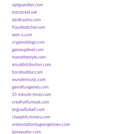
optguardian.com
totostreet.net
davilcasino.com
fraudwatchai.com
aem-x.com
cryptooblogs.com
gameuplevel.com
homethestyle.com
amuldistribution.com
borobuddur.com
wundermusic.com
gamefungames.com
25-minute-timer.com
creativefuntask.com
engrsaifulsaif.com
cheapbtcminers.com
unionstationtogeorgetown.com
iamayudoc.com