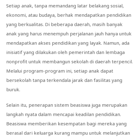
Setiap anak, tanpa memandang latar belakang sosial,
ekonomi, atau budaya, berhak mendapatkan pendidikan
yang berkualitas. Di beberapa daerah, masih banyak
anak yang harus menempuh perjalanan jauh hanya untuk
mendapatkan akses pendidikan yang layak. Namun, ada
inisiatif yang dilakukan oleh pemerintah dan lembaga
nonprofit untuk membangun sekolah di daerah terpencil.
Melalui program-program ini, setiap anak dapat
bersekolah tanpa terkendala jarak dan fasilitas yang
buruk.
Selain itu, penerapan sistem beasiswa juga merupakan
langkah nyata dalam mencapai keadilan pendidikan.
Beasiswa memberikan kesempatan bagi mereka yang
berasal dari keluarga kurang mampu untuk melanjutkan