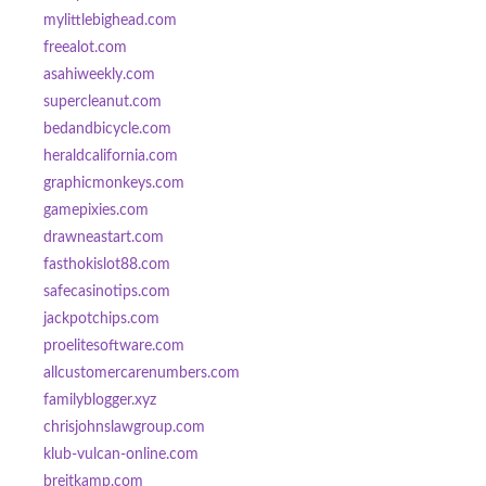
mylittlebighead.com
freealot.com
asahiweekly.com
supercleanut.com
bedandbicycle.com
heraldcalifornia.com
graphicmonkeys.com
gamepixies.com
drawneastart.com
fasthokislot88.com
safecasinotips.com
jackpotchips.com
proelitesoftware.com
allcustomercarenumbers.com
familyblogger.xyz
chrisjohnslawgroup.com
klub-vulcan-online.com
breitkamp.com