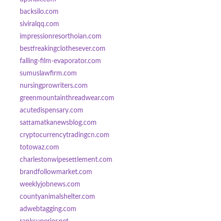
backsilo.com
siviralqq.com
impressionresorthoian.com
bestfreakingclothesever.com
falling-film-evaporator.com
sumuslawfirm.com
nursingprowriters.com
greenmountainthreadwear.com
acutedispensary.com
sattamatkanewsblog.com
cryptocurrencytradingcn.com
totowaz.com
charlestonwipesettlement.com
brandfollowmarket.com
weeklyjobnews.com
countyanimalshelter.com
adwebtagging.com