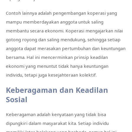
Contoh lainnya adalah pengembangan koperasi yang
mampu memberdayakan anggota untuk saling
membantu secara ekonomi. Koperasi mengajarkan nilai
gotong royong dan saling mendukung, sehingga setiap
anggota dapat merasakan pertumbuhan dan keuntungan
bersama. Hal ini mencerminkan prinsip keadilan
ekonomi yang menuntut tidak hanya keuntungan
individu, tetapi juga kesejahteraan kolektif.
Keberagaman dan Keadilan
Sosial
Keberagaman adalah kenyataan yang tidak bisa
dipungkiri dalam masyarakat kita. Setiap individu