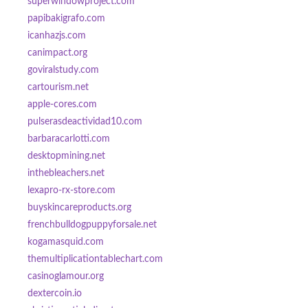
superwindowproject.com
papibakigrafo.com
icanhazjs.com
canimpact.org
goviralstudy.com
cartourism.net
apple-cores.com
pulserasdeactividad10.com
barbaracarlotti.com
desktopmining.net
inthebleachers.net
lexapro-rx-store.com
buyskincareproducts.org
frenchbulldogpuppyforsale.net
kogamasquid.com
themultiplicationtablechart.com
casinoglamour.org
dextercoin.io