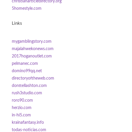
christianarticledirectory.org
5homestyle.com
Links
mygamblingstory.com
majalahwekonews.com
2017hoganoutlet.com
pelmanec.com
domino99qq.net
directoryoftheweb.com
donttellashton.com
rush3studio.com
roro90.com
herzio.com
in-hi5.com
krainafantasy.info
todas-noticias.com