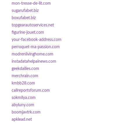
mon-tresse-de-lit.com
sugarufabet.biz
boxufabet.biz
topgearautoservices.net
figurine-jouet.com
your-facebook-address.com
perroquet-ma-passion.com
modrenlivinghome.com
instadatahelpainews.com
geekdailies.com
merchrain.com
kmbb28.com
callreportsforum.com
sokmilya.com
abyluny.com
boomjavtrk.com
apklead.net