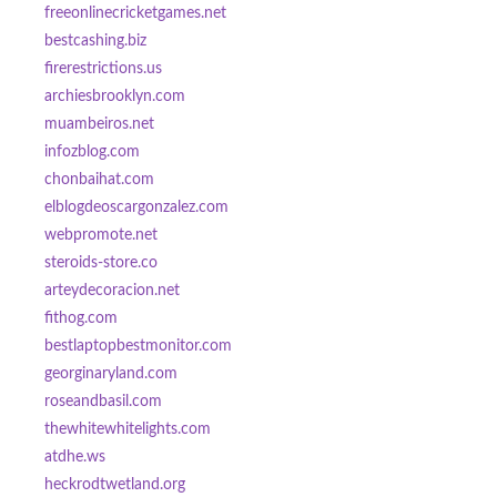
freeonlinecricketgames.net
bestcashing.biz
firerestrictions.us
archiesbrooklyn.com
muambeiros.net
infozblog.com
chonbaihat.com
elblogdeoscargonzalez.com
webpromote.net
steroids-store.co
arteydecoracion.net
fithog.com
bestlaptopbestmonitor.com
georginaryland.com
roseandbasil.com
thewhitewhitelights.com
atdhe.ws
heckrodtwetland.org