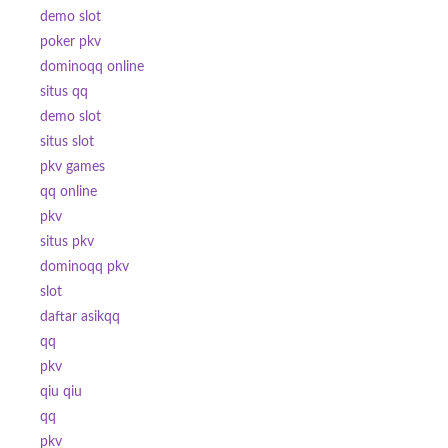
demo slot
poker pkv
dominoqq online
situs qq
demo slot
situs slot
pkv games
qq online
pkv
situs pkv
dominoqq pkv
slot
daftar asikqq
qq
pkv
qiu qiu
qq
pkv