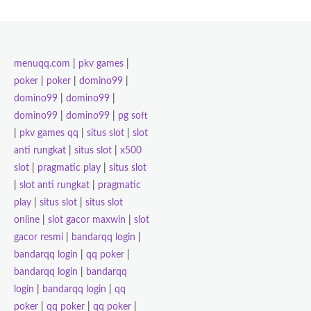
menuqq.com
|
pkv games
|
poker
|
poker
|
domino99
|
domino99
|
domino99
|
domino99
|
domino99
|
pg soft
|
pkv games qq
|
situs slot
|
slot
anti rungkat
|
situs slot
|
x500
slot
|
pragmatic play
|
situs slot
|
slot anti rungkat
|
pragmatic
play
|
situs slot
|
situs slot
online
|
slot gacor maxwin
|
slot
gacor resmi
|
bandarqq login
|
bandarqq login
|
qq poker
|
bandarqq login
|
bandarqq
login
|
bandarqq login
|
qq
poker
|
qq poker
|
qq poker
|