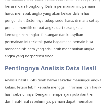
berasal dari Hongkong. Dalam permainan ini, pemain
harus menebak angka yang akan keluar dalam hasil
pengundian. Sistemnya cukup sederhana, di mana setiap
pemain memilih empat angka dari serangkaian
kemungkinan angka. Tantangan dan keasyikan
permainan ini terletak pada bagaimana pemain bisa
menganalisis data yang ada untuk menemukan angka-
angka yang berpotensi tinggi.
Pentingnya Analisis Data Hasil
Analisis hasil HK4D tidak hanya sekadar menunggu angka
keluar, tetapi lebih kepada menggali informasi dari hasil-
hasil sebelumnya. Dengan mempelajari pola dan tren
dari hasil-hasil sebelumnya, pemain dapat memahami