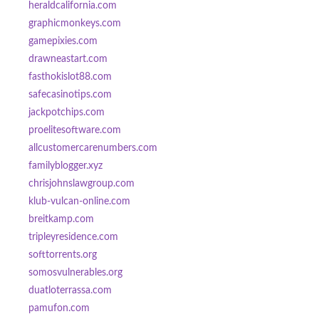
heraldcalifornia.com
graphicmonkeys.com
gamepixies.com
drawneastart.com
fasthokislot88.com
safecasinotips.com
jackpotchips.com
proelitesoftware.com
allcustomercarenumbers.com
familyblogger.xyz
chrisjohnslawgroup.com
klub-vulcan-online.com
breitkamp.com
tripleyresidence.com
softtorrents.org
somosvulnerables.org
duatloterrassa.com
pamufon.com