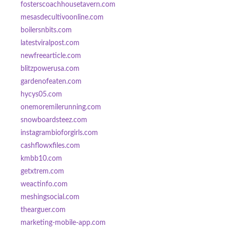
fosterscoachhousetavern.com
mesasdecultivoonline.com
boilersnbits.com
latestviralpost.com
newfreearticle.com
blitzpowerusa.com
gardenofeaten.com
hycys05.com
onemoremilerunning.com
snowboardsteez.com
instagrambioforgirls.com
cashflowxfiles.com
kmbb10.com
getxtrem.com
weactinfo.com
meshingsocial.com
thearguer.com
marketing-mobile-app.com