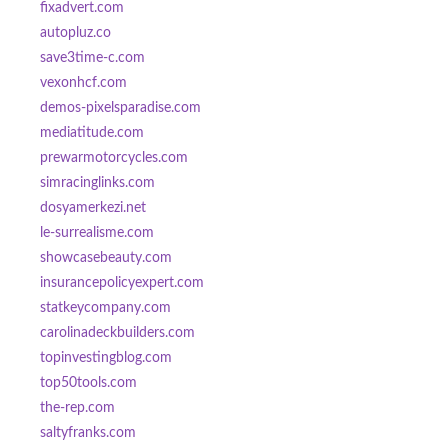
fixadvert.com
autopluz.co
save3time-c.com
vexonhcf.com
demos-pixelsparadise.com
mediatitude.com
prewarmotorcycles.com
simracinglinks.com
dosyamerkezi.net
le-surrealisme.com
showcasebeauty.com
insurancepolicyexpert.com
statkeycompany.com
carolinadeckbuilders.com
topinvestingblog.com
top50tools.com
the-rep.com
saltyfranks.com