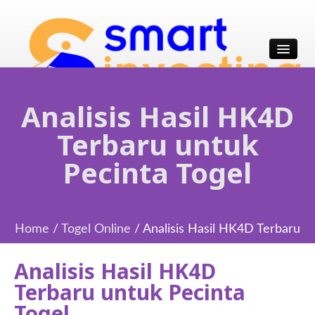
Analisis Hasil HK4D
Mainkan slot demo gratis dengan dukungan
Situs Judi Online Terbaik
server PKV Games di situs judi online terbaik
Terbaru untuk
untuk pengalaman bermain yang aman dan andal.
dengan Fitur Slot Demo Gratis
Pecinta Togel
dan Server PKV Games
Home
/
Togel Online
/ Analisis Hasil HK4D Terbaru
untuk Pecinta Togel
Analisis Hasil HK4D
Terbaru untuk Pecinta
Togel