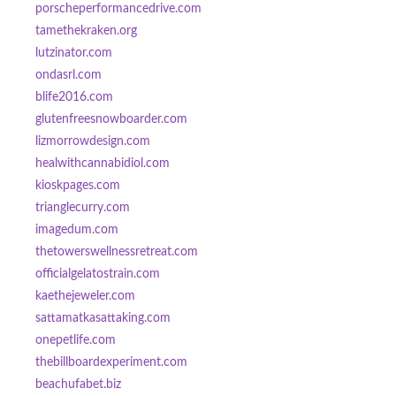
porscheperformancedrive.com
tamethekraken.org
lutzinator.com
ondasrl.com
blife2016.com
glutenfreesnowboarder.com
lizmorrowdesign.com
healwithcannabidiol.com
kioskpages.com
trianglecurry.com
imagedum.com
thetowerswellnessretreat.com
officialgelatostrain.com
kaethejeweler.com
sattamatkasattaking.com
onepetlife.com
thebillboardexperiment.com
beachufabet.biz