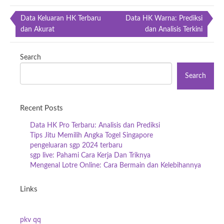
Post
Data Keluaran HK Terbaru
Data HK Warna: Prediksi
navigation
dan Akurat
dan Analisis Terkini
Search
Search
Recent Posts
Data HK Pro Terbaru: Analisis dan Prediksi
Tips Jitu Memilih Angka Togel Singapore
pengeluaran sgp 2024 terbaru
sgp live: Pahami Cara Kerja Dan Triknya
Mengenal Lotre Online: Cara Bermain dan Kelebihannya
Links
pkv qq