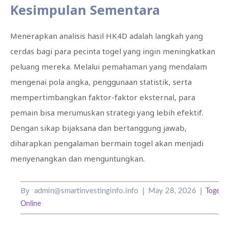
Kesimpulan Sementara
Menerapkan analisis hasil HK4D adalah langkah yang
cerdas bagi para pecinta togel yang ingin meningkatkan
peluang mereka. Melalui pemahaman yang mendalam
mengenai pola angka, penggunaan statistik, serta
mempertimbangkan faktor-faktor eksternal, para
pemain bisa merumuskan strategi yang lebih efektif.
Dengan sikap bijaksana dan bertanggung jawab,
diharapkan pengalaman bermain togel akan menjadi
menyenangkan dan menguntungkan.
By
admin@smartinvestinginfo.info
May 28, 2026
Togel
Online