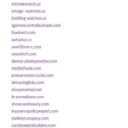
michelewatch.us
omega--watches.us
breitling-watches.us
tgarnettcentrallautoads.com
fixadvert.com
autopluz.co
save3time-c.com
vexonhcf.com
demos-pixelsparadise.com
mediatitude.com
prewarmotorcycles.com
simracinglinks.com
dosyamerkezi.net
le-surrealisme.com
showcasebeauty.com
insurancepolicyexpert.com
statkeycompany.com
carolinadeckbuilders.com