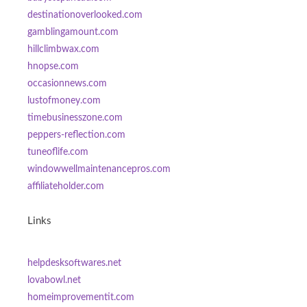
destinationoverlooked.com
gamblingamount.com
hillclimbwax.com
hnopse.com
occasionnews.com
lustofmoney.com
timebusinesszone.com
peppers-reflection.com
tuneoflife.com
windowwellmaintenancepros.com
affiliateholder.com
Links
helpdesksoftwares.net
lovabowl.net
homeimprovementit.com