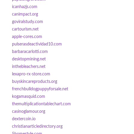
icanhazjs.com
canimpact.org
goviralstudy.com
cartourism.net
apple-cores.com
pulserasdeactividad10.com
barbaracarlotti.com
desktopmining.net
inthebleachers.net
lexapro-rx-store.com
buyskincareproducts.org
frenchbulldogpuppyforsale.net
kogamasquid.com
themultiplicationtablechart.com
casinoglamour.org
dextercoin.io
christianarticledirectory.org