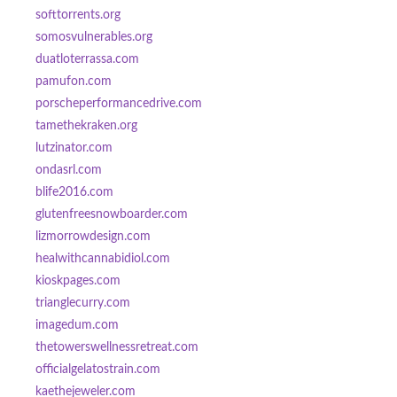
softtorrents.org
somosvulnerables.org
duatloterrassa.com
pamufon.com
porscheperformancedrive.com
tamethekraken.org
lutzinator.com
ondasrl.com
blife2016.com
glutenfreesnowboarder.com
lizmorrowdesign.com
healwithcannabidiol.com
kioskpages.com
trianglecurry.com
imagedum.com
thetowerswellnessretreat.com
officialgelatostrain.com
kaethejeweler.com