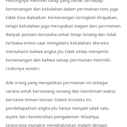
Pentingnya memiliki sikap yang benar terhadap
kemenangan dan kekalahan dalam permainan toto juga
tidak bisa diabaikan. Kemenangan seringkali dirayakan,
tetapi kekalahan juga merupakan bagian dari permainan.
Banyak pemain berusaha untuk tetap tenang dan tidak
terbawa emosi saat mengalami kekalahan. Mereka
memahami bahwa angka jitu tidak selalu menjamin
kemenangan dan bahwa setiap permainan memiliki
risikonya sendiri.
Ada orang yang menjadikan permainan ini sebagai
sarana untuk bersenang-senang dan menikmati waktu
bersama teman-teman. Dalam konteks ini,
perdañapatkan angka jitu hanya menjadi salah satu
aspek dari keseluruhan pengalaman. Misalnya,
seseorang mungkin menghabiskan malam dengan