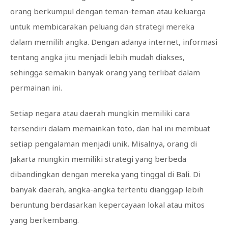
orang berkumpul dengan teman-teman atau keluarga
untuk membicarakan peluang dan strategi mereka
dalam memilih angka. Dengan adanya internet, informasi
tentang angka jitu menjadi lebih mudah diakses,
sehingga semakin banyak orang yang terlibat dalam
permainan ini.
Setiap negara atau daerah mungkin memiliki cara
tersendiri dalam memainkan toto, dan hal ini membuat
setiap pengalaman menjadi unik. Misalnya, orang di
Jakarta mungkin memiliki strategi yang berbeda
dibandingkan dengan mereka yang tinggal di Bali. Di
banyak daerah, angka-angka tertentu dianggap lebih
beruntung berdasarkan kepercayaan lokal atau mitos
yang berkembang.