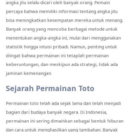
angka jitu selalu dicari oleh banyak orang. Pemain
percaya bahwa memiliki informasi tentang angka jitu
bisa meningkatkan kesempatan mereka untuk menang.
Banyak orang yang mencoba berbagai metode untuk
menentukan angka-angka ini, mulai dari menggunakan
statistik hingga intuisi pribadi. Namun, penting untuk
diingat bahwa permainan ini tetaplah permainan
keberuntungan, dan meskipun ada strategi, tidak ada
jaminan kemenangan.
Sejarah Permainan Toto
Permainan toto telah ada sejak lama dan telah menjadi
bagian dari budaya banyak negara. Di Indonesia,
permainan ini sering dimainkan sebagai bentuk hiburan
dan cara untuk menghasilkan uang tambahan. Banyak