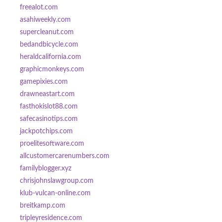
freealot.com
asahiweekly.com
supercleanut.com
bedandbicycle.com
heraldcalifornia.com
graphicmonkeys.com
gamepixies.com
drawneastart.com
fasthokislot88.com
safecasinotips.com
jackpotchips.com
proelitesoftware.com
allcustomercarenumbers.com
familyblogger.xyz
chrisjohnslawgroup.com
klub-vulcan-online.com
breitkamp.com
tripleyresidence.com