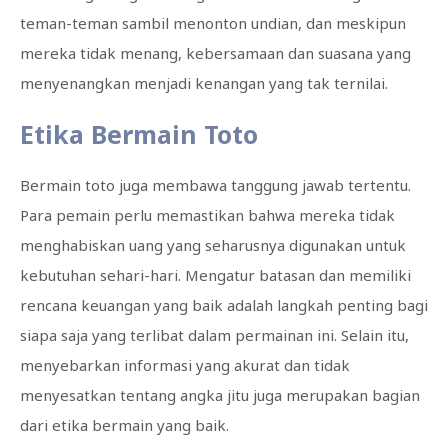
teman-teman sambil menonton undian, dan meskipun
mereka tidak menang, kebersamaan dan suasana yang
menyenangkan menjadi kenangan yang tak ternilai.
Etika Bermain Toto
Bermain toto juga membawa tanggung jawab tertentu.
Para pemain perlu memastikan bahwa mereka tidak
menghabiskan uang yang seharusnya digunakan untuk
kebutuhan sehari-hari. Mengatur batasan dan memiliki
rencana keuangan yang baik adalah langkah penting bagi
siapa saja yang terlibat dalam permainan ini. Selain itu,
menyebarkan informasi yang akurat dan tidak
menyesatkan tentang angka jitu juga merupakan bagian
dari etika bermain yang baik.