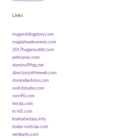
5homestyle.com
Links
mygamblingstory.com
majalahwekonews.com
2017hoganoutlet.com
pelmanec.com
domino99qq.net
directoryoftheweb.com
donttellashton.com
rush3studio.com
roro90.com
herzio.com
in-hi5.com
krainafantasy.info
todas-noticias.com
senikartu.com