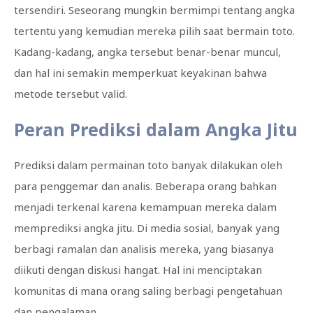
tersendiri. Seseorang mungkin bermimpi tentang angka
tertentu yang kemudian mereka pilih saat bermain toto.
Kadang-kadang, angka tersebut benar-benar muncul,
dan hal ini semakin memperkuat keyakinan bahwa
metode tersebut valid.
Peran Prediksi dalam Angka Jitu
Prediksi dalam permainan toto banyak dilakukan oleh
para penggemar dan analis. Beberapa orang bahkan
menjadi terkenal karena kemampuan mereka dalam
memprediksi angka jitu. Di media sosial, banyak yang
berbagi ramalan dan analisis mereka, yang biasanya
diikuti dengan diskusi hangat. Hal ini menciptakan
komunitas di mana orang saling berbagi pengetahuan
dan pengalaman.