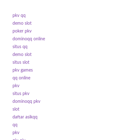
pkv qq
demo slot
poker pkv
dominoqq online
situs qq
demo slot
situs slot
pkv games
qq online
pkv
situs pkv
dominoqq pkv
slot
daftar asikqq
qq
pkv