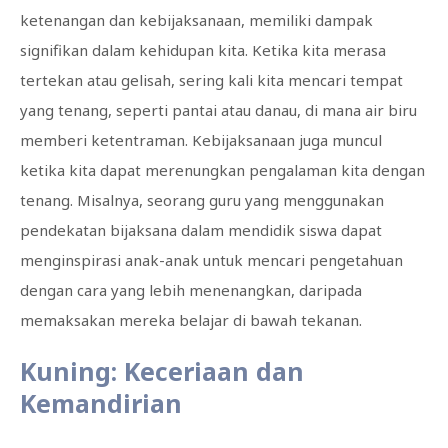
ketenangan dan kebijaksanaan, memiliki dampak
signifikan dalam kehidupan kita. Ketika kita merasa
tertekan atau gelisah, sering kali kita mencari tempat
yang tenang, seperti pantai atau danau, di mana air biru
memberi ketentraman. Kebijaksanaan juga muncul
ketika kita dapat merenungkan pengalaman kita dengan
tenang. Misalnya, seorang guru yang menggunakan
pendekatan bijaksana dalam mendidik siswa dapat
menginspirasi anak-anak untuk mencari pengetahuan
dengan cara yang lebih menenangkan, daripada
memaksakan mereka belajar di bawah tekanan.
Kuning: Keceriaan dan
Kemandirian