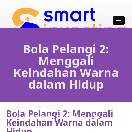
Bola Pelangi 2:
Mainkan slot demo gratis dengan dukungan
Situs Judi Online Terbaik
server PKV Games di situs judi online terbaik
Menggali
untuk pengalaman bermain yang aman dan andal.
dengan Fitur Slot Demo Gratis
Keindahan Warna
dan Server PKV Games
dalam Hidup
Home
/
SBOBET
/ Bola Pelangi 2: Menggali
Bola Pelangi 2: Menggali
Keindahan Warna dalam Hidup
Keindahan Warna dalam
Hidup