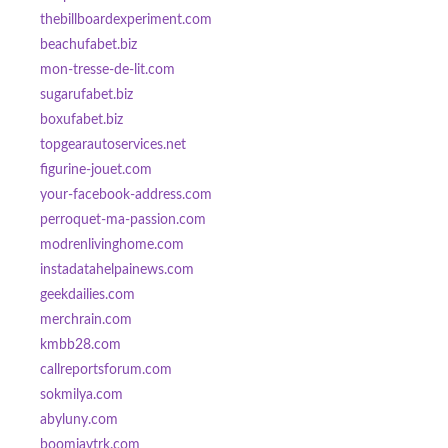
thebillboardexperiment.com
beachufabet.biz
mon-tresse-de-lit.com
sugarufabet.biz
boxufabet.biz
topgearautoservices.net
figurine-jouet.com
your-facebook-address.com
perroquet-ma-passion.com
modrenlivinghome.com
instadatahelpainews.com
geekdailies.com
merchrain.com
kmbb28.com
callreportsforum.com
sokmilya.com
abyluny.com
boomjavtrk.com