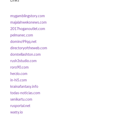
Links
mygamblingstory.com
majalahwekonews.com
2017hoganoutlet.com
pelmanec.com
domino99qq.net
directoryoftheweb.com
donttellashton.com
rush3studio.com
roro90.com
herzio.com
in-hi5.com
krainafantasy.info
todas-noticias.com
senikartu.com
rusportal.net
watty.io