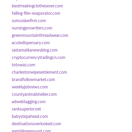
bestfreakingclothesever.com
falling-film-evaporator.com
sumuslawfirm.com
nursingprowriters.com
greenmountainthreadwear.com
acutedispensary.com
sattamatkanewsblog.com
cryptocurrencytradingcn.com
totowaz.com
charlestonwipesettlement.com
brandfollowmarket.com
weeklyjobnews.com
countyanimalshelter.com
adwebtagging.com
ranksuperior.net
babystepahead.com
destinationoverlooked.com
gamblingamount.com