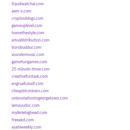
fraudwatchai.com
aem-x.com
cryptooblogs.com
gameuplevel.com
homethestyle.com
amuldistribution.com
borobuddur.com
wundermusic.com
gamefungames.com
25-minute-timer.com
creativefuntask.com
engrsaifulsaif.com
cheapbtcminers.com
unionstationtogeorgetown.com
iamayudoc.com
mylittlebighead.com
freealot.com
asahiweekly.com