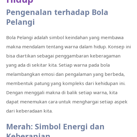
Pengenalan terhadap Bola
Pelangi
Bola Pelangi adalah simbol keindahan yang membawa
makna mendalam tentang warna dalam hidup. Konsep ini
bisa diartikan sebagai penggambaran keberagaman
yang ada di sekitar kita. Setiap warna pada bola
melambangkan emosi dan pengalaman yang berbeda,
membentuk patung yang kompleks dari kehidupan ini.
Dengan menggali makna di balik setiap warna, kita
dapat menemukan cara untuk menghargai setiap aspek
dari keberadaan kita.
Merah: Simbol Energi dan
Keberanian