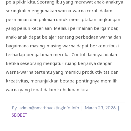
pola pikir kita. Seorang ibu yang merawat anak-anaknya
seringkali menggunakan warna-warna cerah dalam
permainan dan pakaian untuk menciptakan lingkungan
yang penuh keceriaan. Melalui permainan bergambar,
anak-anak dapat belajar tentang perbedaan warna dan
bagaimana masing-masing warna dapat berkontribusi
terhadap pengalaman mereka. Contoh lainnya adalah
ketika seseorang mengatur ruang kerjanya dengan
warna-warna tertentu yang memicu produktivitas dan
kreativitas, menunjukkan betapa pentingnya memilih
warna yang tepat dalam kehidupan kita.
By
admin@smartinvestinginfo.info
March 23, 2026
SBOBET