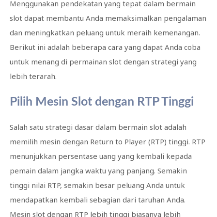
Menggunakan pendekatan yang tepat dalam bermain
slot dapat membantu Anda memaksimalkan pengalaman
dan meningkatkan peluang untuk meraih kemenangan.
Berikut ini adalah beberapa cara yang dapat Anda coba
untuk menang di permainan slot dengan strategi yang
lebih terarah.
Pilih Mesin Slot dengan RTP Tinggi
Salah satu strategi dasar dalam bermain slot adalah
memilih mesin dengan Return to Player (RTP) tinggi. RTP
menunjukkan persentase uang yang kembali kepada
pemain dalam jangka waktu yang panjang. Semakin
tinggi nilai RTP, semakin besar peluang Anda untuk
mendapatkan kembali sebagian dari taruhan Anda.
Mesin slot dengan RTP lebih tinggi biasanya lebih