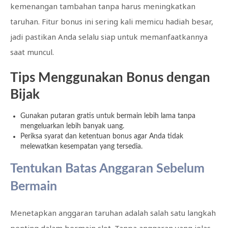
kemenangan tambahan tanpa harus meningkatkan
taruhan. Fitur bonus ini sering kali memicu hadiah besar,
jadi pastikan Anda selalu siap untuk memanfaatkannya
saat muncul.
Tips Menggunakan Bonus dengan
Bijak
Gunakan putaran gratis untuk bermain lebih lama tanpa
mengeluarkan lebih banyak uang.
Periksa syarat dan ketentuan bonus agar Anda tidak
melewatkan kesempatan yang tersedia.
Tentukan Batas Anggaran Sebelum
Bermain
Menetapkan anggaran taruhan adalah salah satu langkah