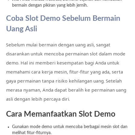
bermain dengan pikiran yang lebih jernih.
Coba Slot Demo Sebelum Bermain
Uang Asli
Sebelum mulai bermain dengan uang asli, sangat
disarankan untuk mencoba permainan slot dalam mode
demo. Hal ini memberi kesempatan bagi Anda untuk
memahami cara kerja mesin, fitur-fitur yang ada, serta
gaya permainan tanpa risiko kehilangan uang. Setelah
merasa nyaman, Anda dapat beralih ke permainan uang
asli dengan lebih percaya diri.
Cara Memanfaatkan Slot Demo
Gunakan mode demo untuk mencoba berbagai mesin slot dan
melihat fitur-fiturnya.