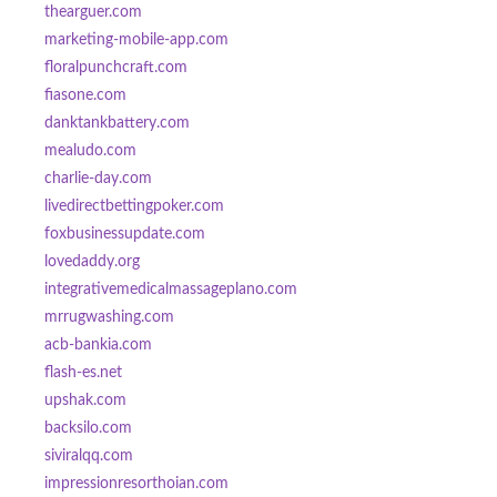
thearguer.com
marketing-mobile-app.com
floralpunchcraft.com
fiasone.com
danktankbattery.com
mealudo.com
charlie-day.com
livedirectbettingpoker.com
foxbusinessupdate.com
lovedaddy.org
integrativemedicalmassageplano.com
mrrugwashing.com
acb-bankia.com
flash-es.net
upshak.com
backsilo.com
siviralqq.com
impressionresorthoian.com