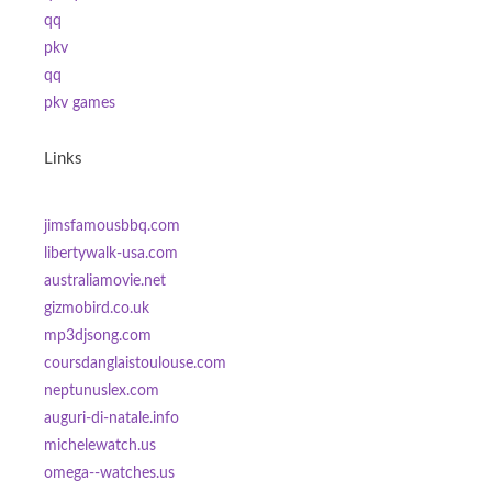
qq
pkv
qq
pkv games
Links
jimsfamousbbq.com
libertywalk-usa.com
australiamovie.net
gizmobird.co.uk
mp3djsong.com
coursdanglaistoulouse.com
neptunuslex.com
auguri-di-natale.info
michelewatch.us
omega--watches.us