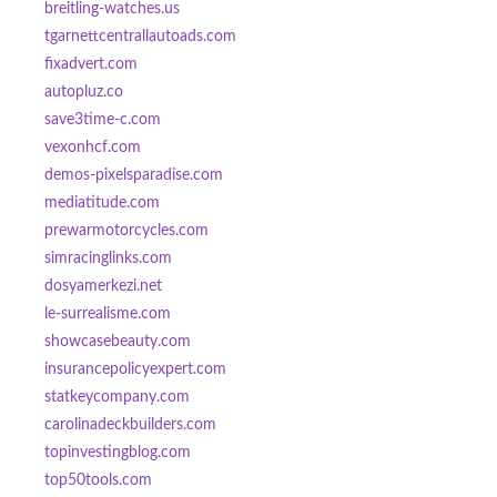
breitling-watches.us
tgarnettcentrallautoads.com
fixadvert.com
autopluz.co
save3time-c.com
vexonhcf.com
demos-pixelsparadise.com
mediatitude.com
prewarmotorcycles.com
simracinglinks.com
dosyamerkezi.net
le-surrealisme.com
showcasebeauty.com
insurancepolicyexpert.com
statkeycompany.com
carolinadeckbuilders.com
topinvestingblog.com
top50tools.com