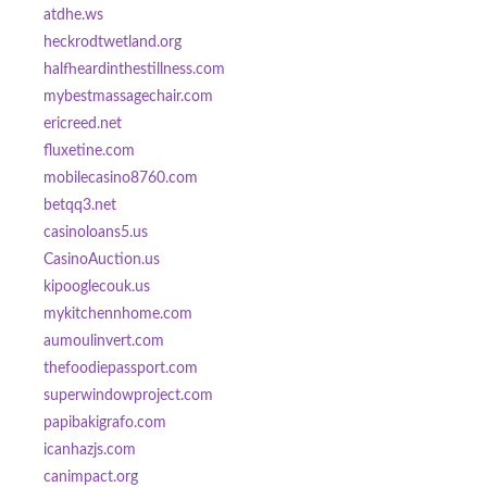
atdhe.ws
heckrodtwetland.org
halfheardinthestillness.com
mybestmassagechair.com
ericreed.net
fluxetine.com
mobilecasino8760.com
betqq3.net
casinoloans5.us
CasinoAuction.us
kipooglecouk.us
mykitchennhome.com
aumoulinvert.com
thefoodiepassport.com
superwindowproject.com
papibakigrafo.com
icanhazjs.com
canimpact.org