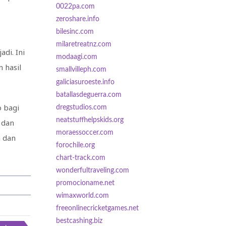
0022pa.com
zeroshare.info
bilesinc.com
milaretreatnz.com
di. Ini
modaagi.com
 hasil
smallvilleph.com
galiciasuroeste.info
batallasdeguerra.com
 bagi
dregstudios.com
neatstuffhelpskids.org
 dan
moraessoccer.com
 dan
forochile.org
chart-track.com
wonderfultraveling.com
promocioname.net
wimaxworld.com
freeonlinecricketgames.net
bestcashing.biz