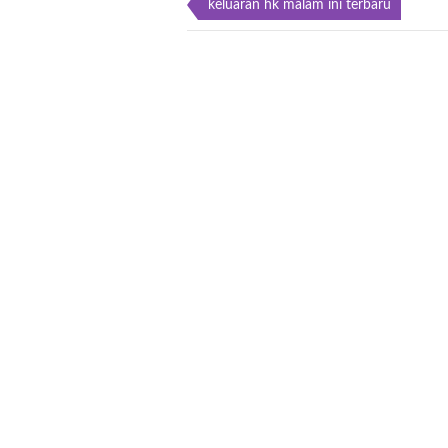
Post
keluaran hk malam ini terbaru
navigation