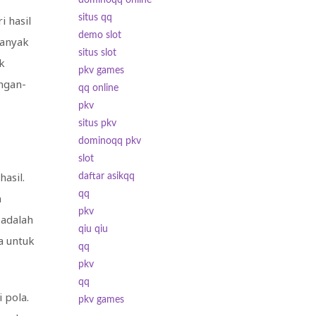
dominoqq online
situs qq
 hasil
demo slot
banyak
situs slot
k
pkv games
ngan-
qq online
pkv
situs pkv
dominoqq pkv
slot
asil.
daftar asikqq
qq
n
pkv
 adalah
qiu qiu
a untuk
qq
pkv
qq
 pola.
pkv games