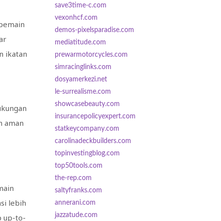
save3time-c.com
vexonhcf.com
 pemain
demos-pixelsparadise.com
ar
mediatitude.com
n ikatan
prewarmotorcycles.com
simracinglinks.com
dosyamerkezi.net
le-surrealisme.com
showcasebeauty.com
ukungan
insurancepolicyexpert.com
ih aman
statkeycompany.com
carolinadeckbuilders.com
topinvestingblog.com
top50tools.com
the-rep.com
main
saltyfranks.com
i lebih
annerani.com
jazzatude.com
p up-to-