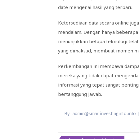
date mengenai hasil yang terbaru.
Ketersediaan data secara online ju
mendalam. Dengan hanya beberapa klik
menunjukkan betapa teknologi telah
yang dimaksud, membuat momen men
Perkembangan ini membawa dampak p
mereka yang tidak dapat mengendal
informasi yang tepat sangat penti
bertanggung jawab.
By
admin@smartinvestinginfo.info