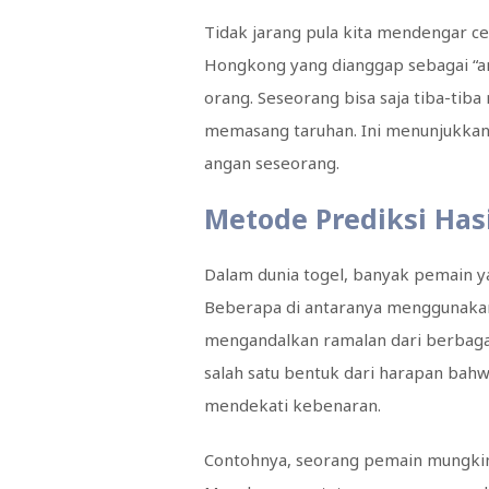
Tidak jarang pula kita mendengar c
Hongkong yang dianggap sebagai “ang
orang. Seseorang bisa saja tiba-tib
memasang taruhan. Ini menunjukkan
angan seseorang.
Metode Prediksi Hasi
Dalam dunia togel, banyak pemain y
Beberapa di antaranya menggunakan d
mengandalkan ramalan dari berbagai 
salah satu bentuk dari harapan bahwa
mendekati kebenaran.
Contohnya, seorang pemain mungkin 