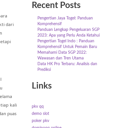
Recent Posts
para
Pengertian Jaya Togel: Panduan
ti dari
Komprehensif
Panduan Lengkap Pengeluaran SGP
n
2023: Apa yang Perlu Anda Ketahui
tetapi
Pengertian Togel Indo : Panduan
Komprehensif Untuk Pemain Baru
Memahami Data SGP 2022:
Wawasan dan Tren Utama
Data HK Pro Terbaru: Analisis dan
Prediksi
l
Links
u
selama
iap kali
pkv qq
dan puas
demo slot
poker pkv