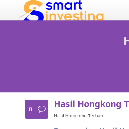
Mainkan slot demo gratis dengan dukungan s
Situs Judi Online Terbaik d
Hasil Hongkong T
0
Hasil Hongkong Terbaru