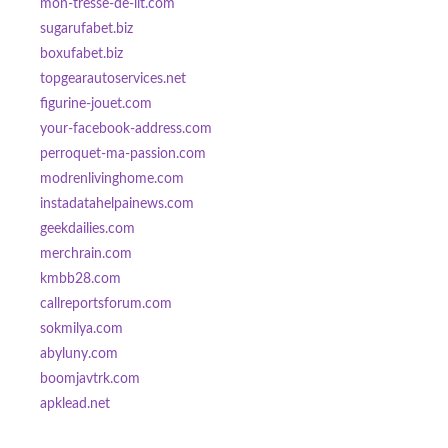
mon-tresse-de-lit.com
sugarufabet.biz
boxufabet.biz
topgearautoservices.net
figurine-jouet.com
your-facebook-address.com
perroquet-ma-passion.com
modrenlivinghome.com
instadatahelpainews.com
geekdailies.com
merchrain.com
kmbb28.com
callreportsforum.com
sokmilya.com
abyluny.com
boomjavtrk.com
apklead.net