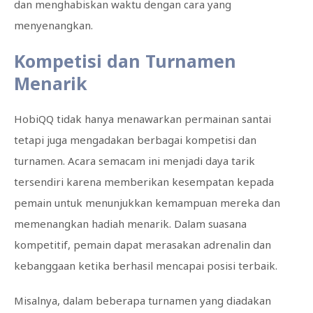
dan menghabiskan waktu dengan cara yang
menyenangkan.
Kompetisi dan Turnamen
Menarik
HobiQQ tidak hanya menawarkan permainan santai
tetapi juga mengadakan berbagai kompetisi dan
turnamen. Acara semacam ini menjadi daya tarik
tersendiri karena memberikan kesempatan kepada
pemain untuk menunjukkan kemampuan mereka dan
memenangkan hadiah menarik. Dalam suasana
kompetitif, pemain dapat merasakan adrenalin dan
kebanggaan ketika berhasil mencapai posisi terbaik.
Misalnya, dalam beberapa turnamen yang diadakan