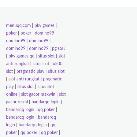
menuqq.com
|
pkv games
|
poker
|
poker
|
domino99
|
domino99
|
domino99
|
domino99
|
domino99
|
pg soft
|
pkv games qq
|
situs slot
|
slot
anti rungkat
|
situs slot
|
x500
slot
|
pragmatic play
|
situs slot
|
slot anti rungkat
|
pragmatic
play
|
situs slot
|
situs slot
online
|
slot gacor maxwin
|
slot
gacor resmi
|
bandarqq login
|
bandarqq login
|
qq poker
|
bandarqq login
|
bandarqq
login
|
bandarqq login
|
qq
poker
|
qq poker
|
qq poker
|