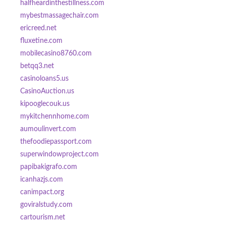
halfheardinthestillness.com
mybestmassagechair.com
ericreed.net
fluxetine.com
mobilecasino8760.com
betqq3.net
casinoloans5.us
CasinoAuction.us
kipooglecouk.us
mykitchennhome.com
aumoulinvert.com
thefoodiepassport.com
superwindowproject.com
papibakigrafo.com
icanhazjs.com
canimpact.org
goviralstudy.com
cartourism.net