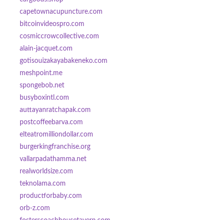
capetownacupuncture.com
bitcoinvideospro.com
cosmiccrowcollective.com
alain-jacquet.com
gotisouizakayabakeneko.com
meshpoint.me
spongebob.net
busyboxintl.com
auttayanratchapak.com
postcoffeebarva.com
elteatromilliondollar.com
burgerkingfranchise.org
vallarpadathamma.net
realworldsize.com
teknolama.com
productforbaby.com
orb-z.com