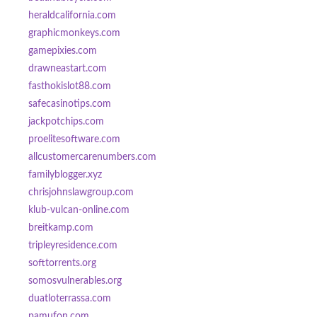
heraldcalifornia.com
graphicmonkeys.com
gamepixies.com
drawneastart.com
fasthokislot88.com
safecasinotips.com
jackpotchips.com
proelitesoftware.com
allcustomercarenumbers.com
familyblogger.xyz
chrisjohnslawgroup.com
klub-vulcan-online.com
breitkamp.com
tripleyresidence.com
softtorrents.org
somosvulnerables.org
duatloterrassa.com
pamufon.com