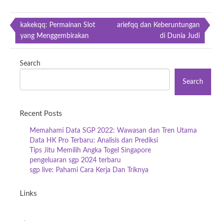
Post
kakekqq: Permainan Slot
ariefqq dan Keberuntungan
navigation
yang Menggembirakan
di Dunia Judi
Search
Search
Recent Posts
Memahami Data SGP 2022: Wawasan dan Tren Utama
Data HK Pro Terbaru: Analisis dan Prediksi
Tips Jitu Memilih Angka Togel Singapore
pengeluaran sgp 2024 terbaru
sgp live: Pahami Cara Kerja Dan Triknya
Links