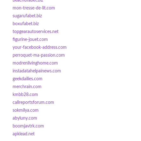
beachufabet.biz
mon-tresse-de-lit.com
sugarufabet.biz
boxufabet.biz
topgearautoservices.net
figurine-jouet.com
your-facebook-address.com
perroquet-ma-passion.com
modrenlivinghome.com
instadatahelpainews.com
geekdailies.com
merchrain.com
kmbb28.com
callreportsforum.com
sokmilya.com
abyluny.com
boomjavtrk.com
apklead.net