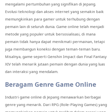
mengalami pertumbuhan yang signifikan di Jepang.
Evolusi teknologi dan akses internet yang semakin baik
memungkinkan para gamer untuk terhubung dengan
pemain lain di seluruh dunia. Game online telah menjadi
metode yang populer untuk bersosialisasi, di mana
pemain tidak hanya dapat menikmati permainan, tetapi
juga membangun koneksi dengan teman-teman baru.
Misalnya, game seperti Genshin Impact dan Final Fantasy
XIV telah menarik jutaan pemain dengan dunia yang luas
dan interaksi yang mendalam.
Beragam Genre Game Online
Industri game online di Jepang menawarkan berbagai
genre yang menarik. Dari RPG (Role-Playing Games) yang