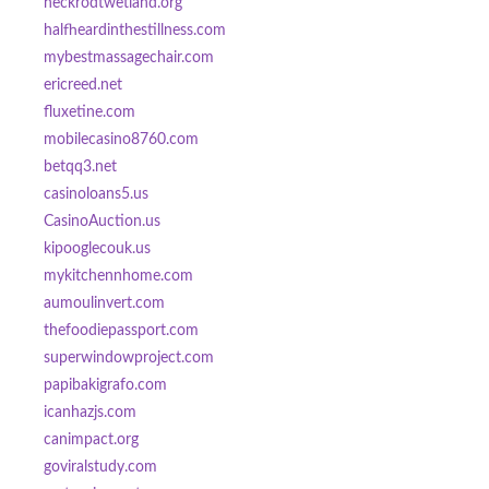
heckrodtwetland.org
halfheardinthestillness.com
mybestmassagechair.com
ericreed.net
fluxetine.com
mobilecasino8760.com
betqq3.net
casinoloans5.us
CasinoAuction.us
kipooglecouk.us
mykitchennhome.com
aumoulinvert.com
thefoodiepassport.com
superwindowproject.com
papibakigrafo.com
icanhazjs.com
canimpact.org
goviralstudy.com