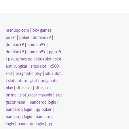
menuqq.com
|
pkv games
|
poker
|
poker
|
domino99
|
domino99
|
domino99
|
domino99
|
domino99
|
pg soft
|
pkv games qq
|
situs slot
|
slot
anti rungkat
|
situs slot
|
x500
slot
|
pragmatic play
|
situs slot
|
slot anti rungkat
|
pragmatic
play
|
situs slot
|
situs slot
online
|
slot gacor maxwin
|
slot
gacor resmi
|
bandarqq login
|
bandarqq login
|
qq poker
|
bandarqq login
|
bandarqq
login
|
bandarqq login
|
qq