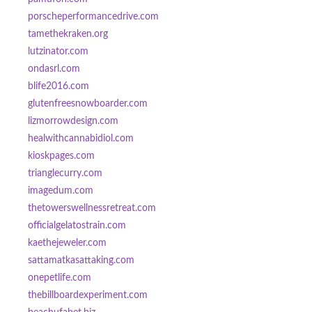
porscheperformancedrive.com
tamethekraken.org
lutzinator.com
ondasrl.com
blife2016.com
glutenfreesnowboarder.com
lizmorrowdesign.com
healwithcannabidiol.com
kioskpages.com
trianglecurry.com
imagedum.com
thetowerswellnessretreat.com
officialgelatostrain.com
kaethejeweler.com
sattamatkasattaking.com
onepetlife.com
thebillboardexperiment.com