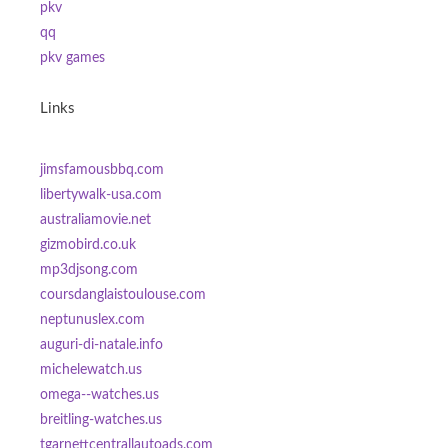
pkv
qq
pkv games
Links
jimsfamousbbq.com
libertywalk-usa.com
australiamovie.net
gizmobird.co.uk
mp3djsong.com
coursdanglaistoulouse.com
neptunuslex.com
auguri-di-natale.info
michelewatch.us
omega--watches.us
breitling-watches.us
tgarnettcentrallautoads.com