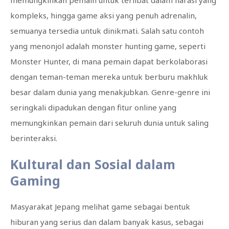
memungkinkan pemain untuk terlibat dalam narasi yang
kompleks, hingga game aksi yang penuh adrenalin,
semuanya tersedia untuk dinikmati. Salah satu contoh
yang menonjol adalah monster hunting game, seperti
Monster Hunter, di mana pemain dapat berkolaborasi
dengan teman-teman mereka untuk berburu makhluk
besar dalam dunia yang menakjubkan. Genre-genre ini
seringkali dipadukan dengan fitur online yang
memungkinkan pemain dari seluruh dunia untuk saling
berinteraksi.
Kultural dan Sosial dalam
Gaming
Masyarakat Jepang melihat game sebagai bentuk
hiburan yang serius dan dalam banyak kasus, sebagai