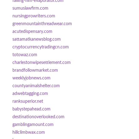
falling-film-evaporator.com
sumuslawfirm.com
nursingprowriters.com
greenmountainthreadwear.com
acutedispensary.com
sattamatkanewsblog.com
cryptocurrencytradingcn.com
totowaz.com
charlestonwipesettlement.com
brandfollowmarket.com
weeklyjobnews.com
countyanimalshelter.com
adwebtagging.com
ranksuperior.net
babystepahead.com
destinationoverlooked.com
gamblingamount.com
hillclimbwax.com