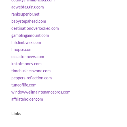
countyanimalshelter.com
adwebtagging.com
ranksuperior.net
babystepahead.com
destinationoverlooked.com
gamblingamount.com
hillclimbwax.com
hnopse.com
occasionnews.com
lustofmoney.com
timebusinesszone.com
peppers-reflection.com
tuneoflife.com
windowwellmaintenancepros.com
affiliateholder.com
Links