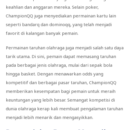
keahlian dan anggaran mereka. Selain poker,
ChampionQQ juga menyediakan permainan kartu lain
seperti bandarq dan dominoqq, yang telah menjadi
favorit di kalangan banyak pemain.
Permainan taruhan olahraga juga menjadi salah satu daya
tarik utama. Di sini, pemain dapat memasang taruhan
pada berbagai jenis olahraga, mulai dari sepak bola
hingga basket. Dengan menawarkan odds yang
kompetitif dan berbagai pasar taruhan, ChampionQQ
memberikan kesempatan bagi pemain untuk meraih
keuntungan yang lebih besar. Semangat kompetisi di
dunia olahraga kerap kali membuat pengalaman taruhan
menjadi lebih menarik dan mengasyikkan.