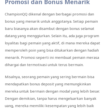
Promosi dan Bonus Menarik
ChampionQQ dikenal dengan berbagai promosi dan
bonus yang menarik untuk anggotanya. Setiap pemain
baru biasanya akan disambut dengan bonus selamat
datang yang menggiurkan. Selain itu, ada juga program
loyalitas bagi pemain yang aktif, di mana mereka dapat
memperoleh poin yang bisa ditukarkan dengan hadiah
menarik. Promosi seperti ini membuat pemain merasa
dihargai dan termotivasi untuk terus bermain.
Misalnya, seorang pemain yang sering bermain bisa
mendapatkan bonus deposit yang memungkinkan
mereka untuk bermain dengan modal yang lebih besar.
Dengan demikian, tanpa harus mengeluarkan banyak
uang, mereka memiliki kesempatan yang lebih baik