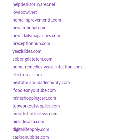
helpdesksoftwares.net
lovabowl.net
homeimprovementit.com
newstribunal.com
newsdailymagazines.com
preceptionhub.com
yeezislides.com
aobongdatotem.com
home-remedies-yeast-infection.com
electroreal.com
bestofmiami-dadecounty.com
ifoodieonyoutube.com
mineshoppingcart.com
topworkoutsupplies.com
mouthshutreviews.com
hirzadesalta.com
digitallifeopoly.com
casinobubbles.com