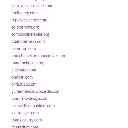
klub-vulcan-online.com
breitkamp.com
tripleyresidence.com
softtorrents.org
somosvulnerables.org
duatloterrassa.com
pamufon.com
porscheperformancedrive.com
tamethekraken.org
lutzinator.com
ondasrl.com
blife2016.com
glutenfreesnowboarder.com
lizmorrowdesign.com
healwithcannabidiol.com
kioskpages.com
trianglecurry.com
imagedum.com