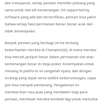
dan transparan, setiap pemain memiliki peluang yang
sama untuk meraih kemenangan. Dit supported by
software yang adil dan terverifikasi, pemain bisa yakin
bahwa setiap hasil permainan benar-benar acak dan
tidak dimanipulasi.
Banyak pemain yang berbagi cerita tentang
keberhasilan mereka di ChampionQQ, di mana mereka
bisa meraih jackpot besar dalam permainan slot atau
kemenangan besar di meja poker. Kesempatan untuk
menang di platform ini sangatlah nyata, dan dengan
strategi yang tepat serta sedikit keberuntungan, siapa
pun bisa menjadi pemenang. Pengalaman ini
memberikan rasa puas yang mendalam bagi para
pemain, membuat mereka kembali lagi untuk mencoba