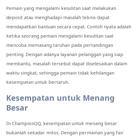
Pemain yang mengalami kesulitan saat melakukan
deposit atau menghadapi masalah teknis dapat
mendapatkan bantuan secara cepat. Contoh nyata adalah
ketika seorang pemain mengalami kesulitan saat
mencoba memasang taruhan pada pertandingan
penting. Dengan adanya layanan pelanggan yang siap
membantu, masalah tersebut dapat diselesaikan dalam
waktu singkat, sehingga pemain tidak kehilangan
kesempatan untuk bertaruh.
Kesempatan untuk Menang
Besar
Di ChampionQQ, kesempatan untuk menang besar
bukanlah sekadar mitos. Dengan permainan yang fair