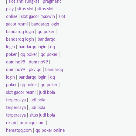
|
slot anti rungkat
|
pragmatic
play
|
situs slot
|
situs slot
online
|
slot gacor maxwin
|
slot
gacor resmi
|
bandarqq login
|
bandarqq login
|
qq poker
|
bandarqq login
|
bandarqq
login
|
bandarqq login
|
qq
poker
|
qq poker
|
qq poker
|
domino99
|
domino99
|
domino99
|
pkv qq
|
bandarqq
login
|
bandarqq login
|
qq
poker
|
qq poker
|
qq poker
|
slot gacor resmi
|
judi bola
terpercaya
|
judi bola
terpercaya
|
judi bola
terpercaya
|
situs judi bola
resmi
|
murniqq.com
|
hematqq.com
|
qq poker online