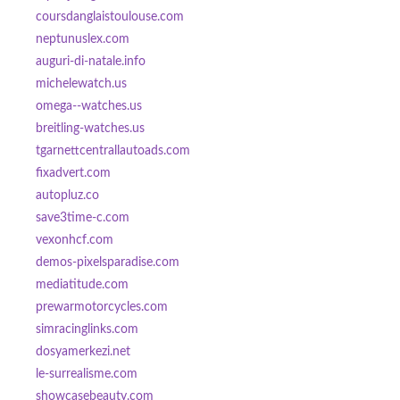
coursdanglaistoulouse.com
neptunuslex.com
auguri-di-natale.info
michelewatch.us
omega--watches.us
breitling-watches.us
tgarnettcentrallautoads.com
fixadvert.com
autopluz.co
save3time-c.com
vexonhcf.com
demos-pixelsparadise.com
mediatitude.com
prewarmotorcycles.com
simracinglinks.com
dosyamerkezi.net
le-surrealisme.com
showcasebeauty.com