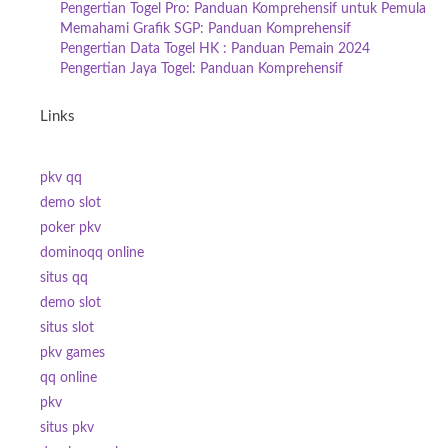
Pengertian Togel Pro: Panduan Komprehensif untuk Pemula
Memahami Grafik SGP: Panduan Komprehensif
Pengertian Data Togel HK : Panduan Pemain 2024
Pengertian Jaya Togel: Panduan Komprehensif
Links
pkv qq
demo slot
poker pkv
dominoqq online
situs qq
demo slot
situs slot
pkv games
qq online
pkv
situs pkv