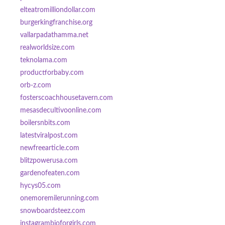
elteatromilliondollar.com
burgerkingfranchise.org
vallarpadathamma.net
realworldsize.com
teknolama.com
productforbaby.com
orb-z.com
fosterscoachhousetavern.com
mesasdecultivoonline.com
boilersnbits.com
latestviralpost.com
newfreearticle.com
blitzpowerusa.com
gardenofeaten.com
hycys05.com
onemoremilerunning.com
snowboardsteez.com
instagrambioforgirls.com