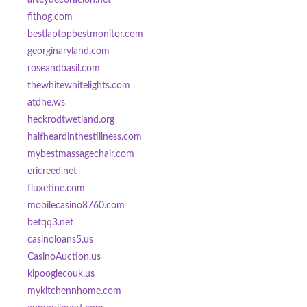
arteydecoracion.net
fithog.com
bestlaptopbestmonitor.com
georginaryland.com
roseandbasil.com
thewhitewhitelights.com
atdhe.ws
heckrodtwetland.org
halfheardinthestillness.com
mybestmassagechair.com
ericreed.net
fluxetine.com
mobilecasino8760.com
betqq3.net
casinoloans5.us
CasinoAuction.us
kipooglecouk.us
mykitchennhome.com