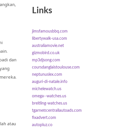
nangkan,
Links
jimsfamousbbq.com
libertywalk-usa.com
ni
australiamovie.net
ain.
gizmobird.co.uk
badi dan
mp3djsong.com
 yang
coursdanglaistoulouse.com
neptunuslex.com
 mereka.
auguri-di-natale.info
michelewatch.us
omega--watches.us
breitling-watches.us
tgarnettcentrallautoads.com
fixadvert.com
lah atau
autopluz.co