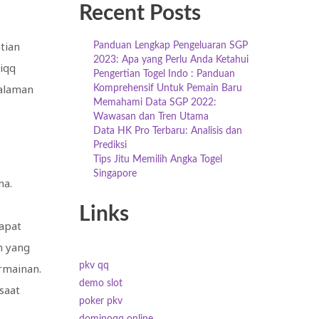
Recent Posts
tian
Panduan Lengkap Pengeluaran SGP
2023: Apa yang Perlu Anda Ketahui
iqq
Pengertian Togel Indo : Panduan
alaman
Komprehensif Untuk Pemain Baru
Memahami Data SGP 2022:
Wawasan dan Tren Utama
Data HK Pro Terbaru: Analisis dan
Prediksi
Tips Jitu Memilih Angka Togel
Singapore
na.
Links
apat
n yang
pkv qq
rmainan.
demo slot
saat
poker pkv