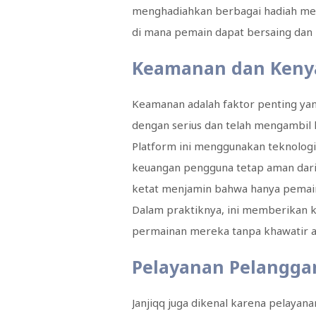
menghadiahkan berbagai hadiah mena
di mana pemain dapat bersaing dan
Keamanan dan Keny
Keamanan adalah faktor penting yang
dengan serius dan telah mengambil 
Platform ini menggunakan teknologi
keuangan pengguna tetap aman dari 
ketat menjamin bahwa hanya pemain 
Dalam praktiknya, ini memberikan k
permainan mereka tanpa khawatir 
Pelayanan Pelangga
Janjiqq juga dikenal karena pelaya