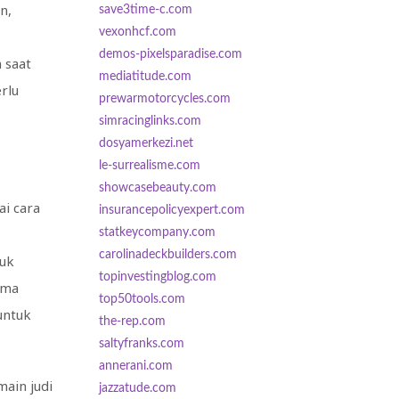
n,
save3time-c.com
vexonhcf.com
demos-pixelsparadise.com
 saat
mediatitude.com
rlu
prewarmotorcycles.com
simracinglinks.com
dosyamerkezi.net
le-surrealisme.com
showcasebeauty.com
i cara
insurancepolicyexpert.com
statkeycompany.com
carolinadeckbuilders.com
tuk
topinvestingblog.com
ama
top50tools.com
untuk
the-rep.com
saltyfranks.com
annerani.com
ain judi
jazzatude.com