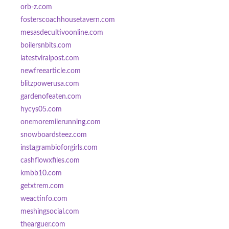
orb-z.com
fosterscoachhousetavern.com
mesasdecultivoonline.com
boilersnbits.com
latestviralpost.com
newfreearticle.com
blitzpowerusa.com
gardenofeaten.com
hycys05.com
onemoremilerunning.com
snowboardsteez.com
instagrambioforgirls.com
cashflowxfiles.com
kmbb10.com
getxtrem.com
weactinfo.com
meshingsocial.com
thearguer.com