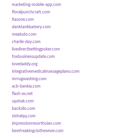
marketing-mobile-app.com
floralpunchcraft.com
fiasone.com
danktankbattery.com
mealudo.com
charlie-day.com
livedirectbettingpoker.com
foxbusinessupdate.com
lovedaddy.org
integrativemedicalmassageplano.com
mrrugwashing.com
acb-bankia.com
flash-es.net
upshak.com
backsilo.com
siviralqq.com
impressionresorthoian.com
bestfreakingclothesever.com