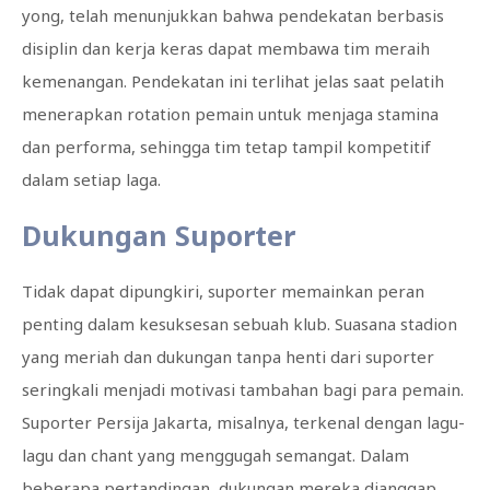
yong, telah menunjukkan bahwa pendekatan berbasis
disiplin dan kerja keras dapat membawa tim meraih
kemenangan. Pendekatan ini terlihat jelas saat pelatih
menerapkan rotation pemain untuk menjaga stamina
dan performa, sehingga tim tetap tampil kompetitif
dalam setiap laga.
Dukungan Suporter
Tidak dapat dipungkiri, suporter memainkan peran
penting dalam kesuksesan sebuah klub. Suasana stadion
yang meriah dan dukungan tanpa henti dari suporter
seringkali menjadi motivasi tambahan bagi para pemain.
Suporter Persija Jakarta, misalnya, terkenal dengan lagu-
lagu dan chant yang menggugah semangat. Dalam
beberapa pertandingan, dukungan mereka dianggap