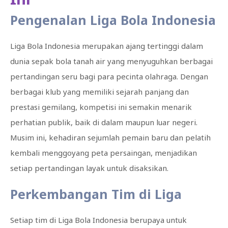
Pengenalan Liga Bola Indonesia
Liga Bola Indonesia merupakan ajang tertinggi dalam
dunia sepak bola tanah air yang menyuguhkan berbagai
pertandingan seru bagi para pecinta olahraga. Dengan
berbagai klub yang memiliki sejarah panjang dan
prestasi gemilang, kompetisi ini semakin menarik
perhatian publik, baik di dalam maupun luar negeri.
Musim ini, kehadiran sejumlah pemain baru dan pelatih
kembali menggoyang peta persaingan, menjadikan
setiap pertandingan layak untuk disaksikan.
Perkembangan Tim di Liga
Setiap tim di Liga Bola Indonesia berupaya untuk