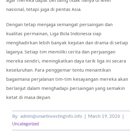
agar mereka dapat bersaing tidak hanya di level
nasional, tetapi juga di pentas Asia.
Dengan tetap menjaga semangat persaingan dan
kualitas permainan, Liga Bola Indonesia siap
menghadirkan lebih banyak kejutan dan drama di setiap
laganya. Setiap tim memiliki cerita dan perjuangan
mereka sendiri, meningkatkan daya tarik liga ini secara
keseluruhan. Para penggemar tentu menantikan
bagaimana perjalanan tim-tim kesayangan mereka akan
berlanjut dalam menghadapi persaingan yang semakin
ketat di masa depan.
By
admin@smartinvestinginfo.info
March 19, 2026
Uncategorized