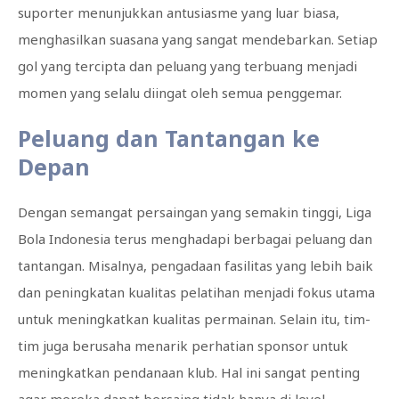
suporter menunjukkan antusiasme yang luar biasa,
menghasilkan suasana yang sangat mendebarkan. Setiap
gol yang tercipta dan peluang yang terbuang menjadi
momen yang selalu diingat oleh semua penggemar.
Peluang dan Tantangan ke
Depan
Dengan semangat persaingan yang semakin tinggi, Liga
Bola Indonesia terus menghadapi berbagai peluang dan
tantangan. Misalnya, pengadaan fasilitas yang lebih baik
dan peningkatan kualitas pelatihan menjadi fokus utama
untuk meningkatkan kualitas permainan. Selain itu, tim-
tim juga berusaha menarik perhatian sponsor untuk
meningkatkan pendanaan klub. Hal ini sangat penting