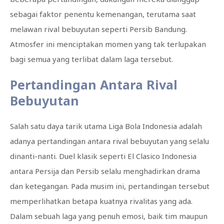
sebagai faktor penentu kemenangan, terutama saat
melawan rival bebuyutan seperti Persib Bandung.
Atmosfer ini menciptakan momen yang tak terlupakan
bagi semua yang terlibat dalam laga tersebut.
Pertandingan Antara Rival
Bebuyutan
Salah satu daya tarik utama Liga Bola Indonesia adalah
adanya pertandingan antara rival bebuyutan yang selalu
dinanti-nanti. Duel klasik seperti El Clasico Indonesia
antara Persija dan Persib selalu menghadirkan drama
dan ketegangan. Pada musim ini, pertandingan tersebut
memperlihatkan betapa kuatnya rivalitas yang ada.
Dalam sebuah laga yang penuh emosi, baik tim maupun