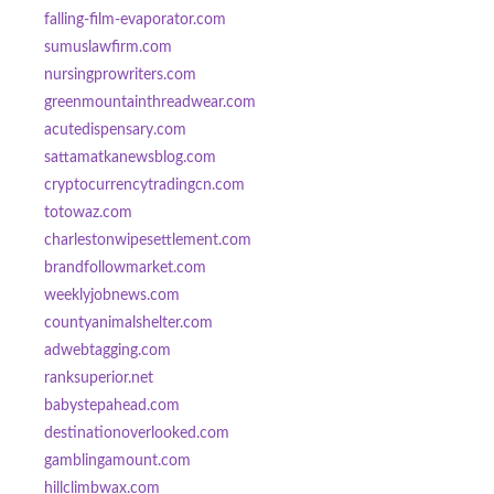
falling-film-evaporator.com
sumuslawfirm.com
nursingprowriters.com
greenmountainthreadwear.com
acutedispensary.com
sattamatkanewsblog.com
cryptocurrencytradingcn.com
totowaz.com
charlestonwipesettlement.com
brandfollowmarket.com
weeklyjobnews.com
countyanimalshelter.com
adwebtagging.com
ranksuperior.net
babystepahead.com
destinationoverlooked.com
gamblingamount.com
hillclimbwax.com