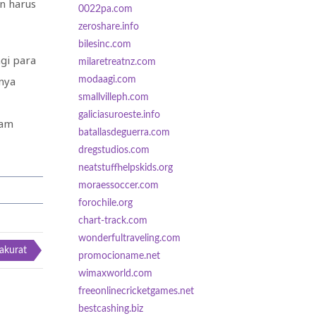
in harus
0022pa.com
zeroshare.info
bilesinc.com
gi para
milaretreatnz.com
nya
modaagi.com
smallvilleph.com
galiciasuroeste.info
lam
batallasdeguerra.com
dregstudios.com
neatstuffhelpskids.org
moraessoccer.com
forochile.org
chart-track.com
wonderfultraveling.com
akurat
promocioname.net
wimaxworld.com
freeonlinecricketgames.net
bestcashing.biz