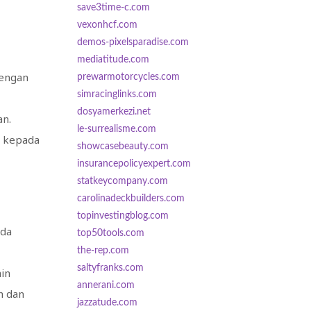
save3time-c.com
vexonhcf.com
demos-pixelsparadise.com
mediatitude.com
Dengan
prewarmotorcycles.com
simracinglinks.com
dosyamerkezi.net
an.
le-surrealisme.com
g kepada
showcasebeauty.com
insurancepolicyexpert.com
statkeycompany.com
carolinadeckbuilders.com
topinvestingblog.com
ada
top50tools.com
the-rep.com
saltyfranks.com
in
annerani.com
h dan
jazzatude.com