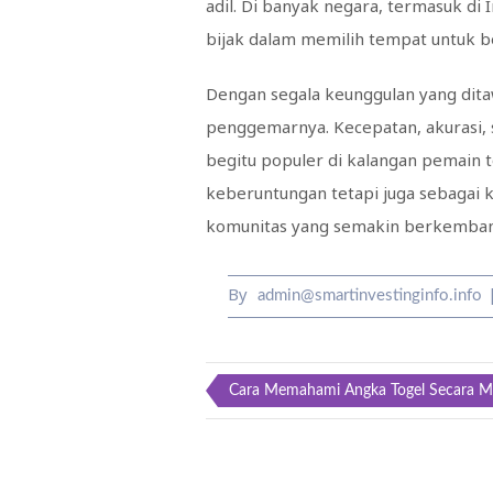
adil. Di banyak negara, termasuk di 
bijak dalam memilih tempat untuk b
Dengan segala keunggulan yang ditaw
penggemarnya. Kecepatan, akurasi,
begitu populer di kalangan pemain t
keberuntungan tetapi juga sebagai
komunitas yang semakin berkemban
By
admin@smartinvestinginfo.info
Post
Cara Memahami Angka Togel Secara 
navigation