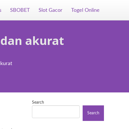
s
SBOBET
Slot Gacor
Togel Online
k pengalaman bermain yang aman dan andal.
Server PKV Games
 dan akurat
akurat
Search
Search