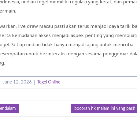
Indonesia, undian togel memiliki regulasi yang ketat, dan pema
ermain.
arkan, live draw Macau pasti akan terus menjadi daya tarik ba
 serta kemudahan akses menjadi aspek penting yang membuat
ogel. Setiap undian tidak hanya menjadi ajang untuk mencoba
 kesempatan untuk berinteraksi dengan sesama penggemar da
g.
June 12, 2026
Togel Online
Mendalam
bocoran hk malam ini yang pasti 