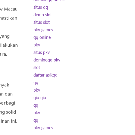
dominoqq online
situs qq
raw Macau
demo slot
mastikan
situs slot
pkv games
 yang
qq online
ilakukan
pkv
situs pkv
ara.
dominoqq pkv
slot
daftar asikqq
qq
anyak
pkv
an dan
qiu qiu
berbagi
qq
ng solid
pkv
nan ini.
qq
pkv games