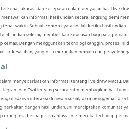
 terkenal, akurasi dan kecepatan dalam penyajian hasil live d
ng menawarkan informasi hasil undian secara langsung demi me
tepat waktu. Sebuah contoh nyata adalah ketika hasil undian
etelah undian selesai, memberikan kepuasan bagi para pemain
 cemas. Dengan menggunakan teknologi canggih, proses ini d
lisir kesalahan, yang bisa merugikan pemain dan penyelengg
al
 dalam menyebarluaskan informasi tentang live draw Macau. B
nstagram dan Twitter yang secara rutin membagikan hasil undi
 Dengan adanya interaksi di media sosial, para penggemar bisa 
ng berkaitan dengan hasil undian. Ini menciptakan komunitas ya
ap orang bisa berbagi rasa antusiasme mereka terhadap permai