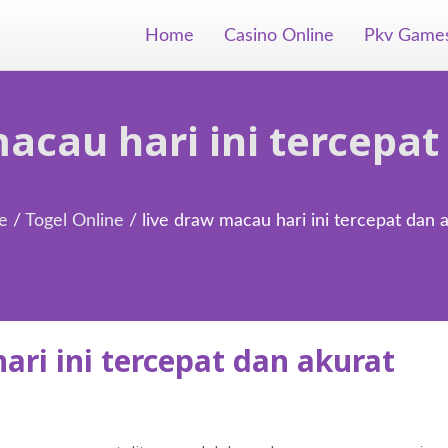
Home
Casino Online
Pkv Game
erver PKV Games di situs judi online terbaik untu
engan Fitur Slot Demo Gratis dan 
macau hari ini tercepat
e
/
Togel Online
/ live draw macau hari ini tercepat dan 
ari ini tercepat dan akurat