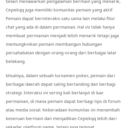
Selain menawarkan pengalaman bermain yang menarik,
Cepekqq juga memiliki komunitas pemain yang aktif.
Pemain dapat berinteraksi satu sama lain melalui fitur
chat yang ada di dalam permainan. Hal ini tidak hanya
membuat permainan menjadi lebih menarik tetapi juga
memungkinkan pemain membangun hubungan
persahabatan dengan orang-orang dari berbagai latar
belakang.
Misalnya, dalam sebuah turnamen poker, pemain dari
berbagai daerah dapat saling bertanding dan berbagi
strategi. Interaksi ini sering kali berlanjut di luar
permainan, di mana pemain dapat berbagi tips di forum
atau media sosial. Keberadaan komunitas ini menambah
keseruan bermain dan menjadikan Cepekqq lebih dari
sekadar platform game, tetapi juga tempat