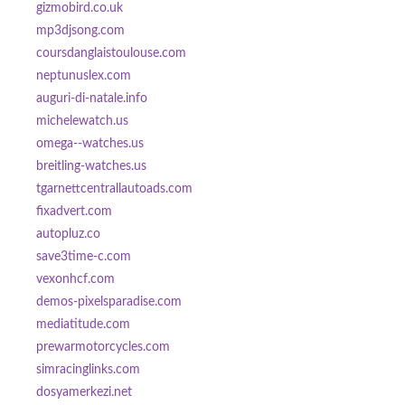
gizmobird.co.uk
mp3djsong.com
coursdanglaistoulouse.com
neptunuslex.com
auguri-di-natale.info
michelewatch.us
omega--watches.us
breitling-watches.us
tgarnettcentrallautoads.com
fixadvert.com
autopluz.co
save3time-c.com
vexonhcf.com
demos-pixelsparadise.com
mediatitude.com
prewarmotorcycles.com
simracinglinks.com
dosyamerkezi.net