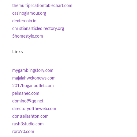
themultiplicationtablechart.com
casinoglamour.org
dextercoin.io
christianarticledirectory.org
5homestyle.com
Links
mygamblingstory.com
majalahwekonews.com
2017hoganoutlet.com
pelmanec.com
domino99qq.net
directoryoftheweb.com
donttellashton.com
rush3studio.com
roro90.com