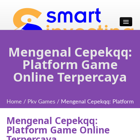
Mengenal Cepekqq:
Mainkan slot demo gratis dengan dukungan
Situs Judi Online Terbaik
server PKV Games di situs judi online terbaik
Platform Game
untuk pengalaman bermain yang aman dan andal.
dengan Fitur Slot Demo Gratis
Online Terpercaya
dan Server PKV Games
Home
/
Pkv Games
/ Mengenal Cepekqq: Platform
Game Online Terpercaya
Mengenal Cepekqq:
Platform Game Online
Terpercaya