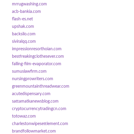
mrrugwashing.com
acb-bankia.com
flash-es.net
upshak.com
backsilo.com
siviralqq.com
impressionresorthoian.com
bestfreakingclothesever.com
falling-film-evaporator.com
sumuslawfirm.com
nursingprowriters.com
greenmountainthreadwear.com
acutedispensary.com
sattamatkanewsblog.com
cryptocurrencytradingcn.com
totowaz.com
charlestonwipesettlement.com
brandfollowmarket.com