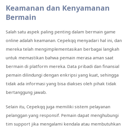
Keamanan dan Kenyamanan
Bermain
Salah satu aspek paling penting dalam bermain game
online adalah keamanan. Cepekqq menyadari hal ini, dan
mereka telah mengimplementasikan berbagai langkah
untuk memastikan bahwa pemain merasa aman saat
bermain di platform mereka. Data pribadi dan finansial
pemain dilindungi dengan enkripsi yang kuat, sehingga
tidak ada informasi yang bisa diakses oleh pihak tidak
bertanggung jawab.
Selain itu, Cepekqq juga memiliki sistem pelayanan
pelanggan yang responsif. Pemain dapat menghubungi
tim support jika mengalami kendala atau membutuhkan