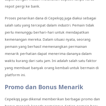
repot pergi ke bank.
Proses penarikan dana di Cepekqq juga diakui sebagai
salah satu yang tercepat dalam industri. Pemain tidak
perlu menunggu berhari-hari untuk mendapatkan
kemenangan mereka. Dalam situasi nyata, seorang
pemain yang berhasil memenangkan permainan
menarik perhatian dapat menerima dananya dalam
waktu kurang dari satu jam. Ini adalah salah satu faktor
yang membuat banyak orang kembali untuk bermain di
platform ini.
Promo dan Bonus Menarik
Cepekqq juga dikenal memberikan berbagai promo dan