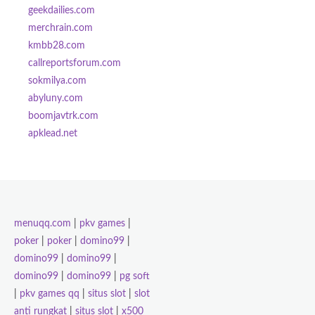
geekdailies.com
merchrain.com
kmbb28.com
callreportsforum.com
sokmilya.com
abyluny.com
boomjavtrk.com
apklead.net
menuqq.com
|
pkv games
|
poker
|
poker
|
domino99
|
domino99
|
domino99
|
domino99
|
domino99
|
pg soft
|
pkv games qq
|
situs slot
|
slot
anti rungkat
|
situs slot
|
x500