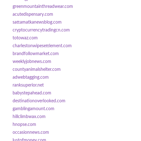
greenmountainthreadwear.com
acutedispensary.com
sattamatkanewsblog.com
cryptocurrencytradingcn.com
totowaz.com
charlestonwipesettlement.com
brandfollowmarket.com
weeklyjobnews.com
countyanimalshelter.com
adwebtagging.com
ranksuperior.net
babystepahead.com
destinationoverlooked.com
gamblingamount.com
hillclimbwax.com
hnopse.com
occasionnews.com
lustofmoney.com