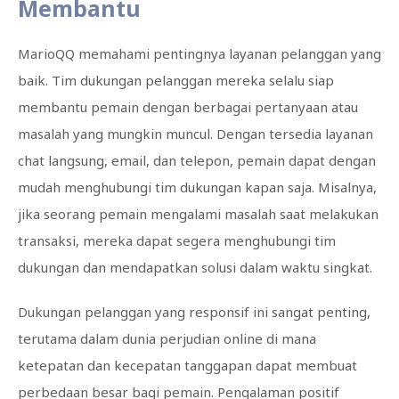
Membantu
MarioQQ memahami pentingnya layanan pelanggan yang
baik. Tim dukungan pelanggan mereka selalu siap
membantu pemain dengan berbagai pertanyaan atau
masalah yang mungkin muncul. Dengan tersedia layanan
chat langsung, email, dan telepon, pemain dapat dengan
mudah menghubungi tim dukungan kapan saja. Misalnya,
jika seorang pemain mengalami masalah saat melakukan
transaksi, mereka dapat segera menghubungi tim
dukungan dan mendapatkan solusi dalam waktu singkat.
Dukungan pelanggan yang responsif ini sangat penting,
terutama dalam dunia perjudian online di mana
ketepatan dan kecepatan tanggapan dapat membuat
perbedaan besar bagi pemain. Pengalaman positif