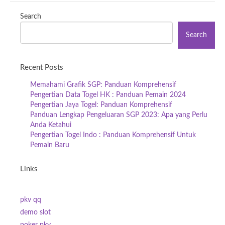
Search
Search
Recent Posts
Memahami Grafik SGP: Panduan Komprehensif
Pengertian Data Togel HK : Panduan Pemain 2024
Pengertian Jaya Togel: Panduan Komprehensif
Panduan Lengkap Pengeluaran SGP 2023: Apa yang Perlu
Anda Ketahui
Pengertian Togel Indo : Panduan Komprehensif Untuk
Pemain Baru
Links
pkv qq
demo slot