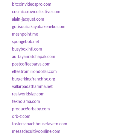
bitcoinvideospro.com
cosmiccrowcollective.com
alain-jacquet.com
gotisouizakayabakeneko.com
meshpoint.me
spongebob.net
busyboxintl.com
auttayanratchapak.com
postcoffeebarva.com
elteatromilliondollar.com
burgerkingfranchise.org
vallarpadathamma.net
realworldsize.com
teknolama.com
productforbaby.com
orb-z.com
fosterscoachhousetavern.com
mesasdecultivoonline.com