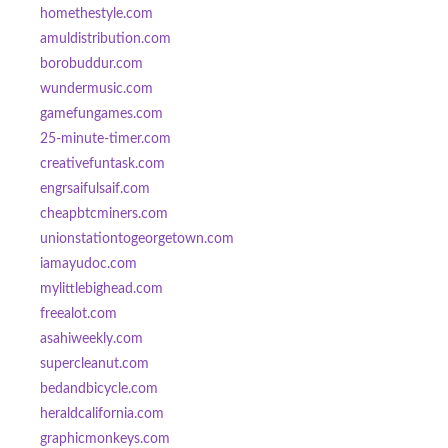
homethestyle.com
amuldistribution.com
borobuddur.com
wundermusic.com
gamefungames.com
25-minute-timer.com
creativefuntask.com
engrsaifulsaif.com
cheapbtcminers.com
unionstationtogeorgetown.com
iamayudoc.com
mylittlebighead.com
freealot.com
asahiweekly.com
supercleanut.com
bedandbicycle.com
heraldcalifornia.com
graphicmonkeys.com