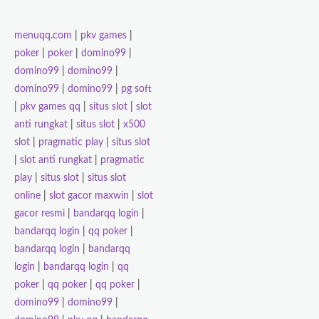
menuqq.com
|
pkv games
|
poker
|
poker
|
domino99
|
domino99
|
domino99
|
domino99
|
domino99
|
pg soft
|
pkv games qq
|
situs slot
|
slot
anti rungkat
|
situs slot
|
x500
slot
|
pragmatic play
|
situs slot
|
slot anti rungkat
|
pragmatic
play
|
situs slot
|
situs slot
online
|
slot gacor maxwin
|
slot
gacor resmi
|
bandarqq login
|
bandarqq login
|
qq poker
|
bandarqq login
|
bandarqq
login
|
bandarqq login
|
qq
poker
|
qq poker
|
qq poker
|
domino99
|
domino99
|