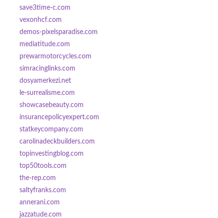
save3time-c.com
vexonhcf.com
demos-pixelsparadise.com
mediatitude.com
prewarmotorcycles.com
simracinglinks.com
dosyamerkezi.net
le-surrealisme.com
showcasebeauty.com
insurancepolicyexpert.com
statkeycompany.com
carolinadeckbuilders.com
topinvestingblog.com
top50tools.com
the-rep.com
saltyfranks.com
annerani.com
jazzatude.com