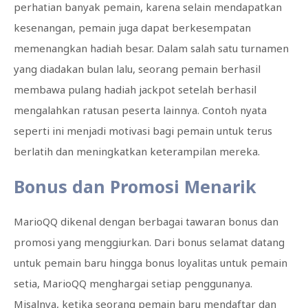
perhatian banyak pemain, karena selain mendapatkan
kesenangan, pemain juga dapat berkesempatan
memenangkan hadiah besar. Dalam salah satu turnamen
yang diadakan bulan lalu, seorang pemain berhasil
membawa pulang hadiah jackpot setelah berhasil
mengalahkan ratusan peserta lainnya. Contoh nyata
seperti ini menjadi motivasi bagi pemain untuk terus
berlatih dan meningkatkan keterampilan mereka.
Bonus dan Promosi Menarik
MarioQQ dikenal dengan berbagai tawaran bonus dan
promosi yang menggiurkan. Dari bonus selamat datang
untuk pemain baru hingga bonus loyalitas untuk pemain
setia, MarioQQ menghargai setiap penggunanya.
Misalnya, ketika seorang pemain baru mendaftar dan