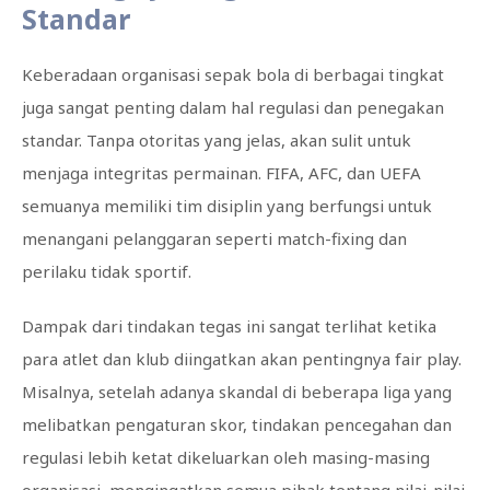
Standar
Keberadaan organisasi sepak bola di berbagai tingkat
juga sangat penting dalam hal regulasi dan penegakan
standar. Tanpa otoritas yang jelas, akan sulit untuk
menjaga integritas permainan. FIFA, AFC, dan UEFA
semuanya memiliki tim disiplin yang berfungsi untuk
menangani pelanggaran seperti match-fixing dan
perilaku tidak sportif.
Dampak dari tindakan tegas ini sangat terlihat ketika
para atlet dan klub diingatkan akan pentingnya fair play.
Misalnya, setelah adanya skandal di beberapa liga yang
melibatkan pengaturan skor, tindakan pencegahan dan
regulasi lebih ketat dikeluarkan oleh masing-masing