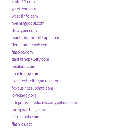
kmbb10.com
getxtrem.com
weactinfo.com
meshingsocial.com
thearguer.com
marketing-mobile-app.com
floralpunchcraft.com
fiasone.com
danktankbattery.com
mealudo.com
charlie-day.com
livedirectbettingpoker.com
foxbusinessupdate.com
lovedaddy.org
integrativemedicalmassageplano.com
mrrugwashing.com
acb-bankia.com
flash-es.net