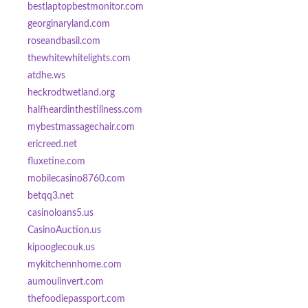
bestlaptopbestmonitor.com
georginaryland.com
roseandbasil.com
thewhitewhitelights.com
atdhe.ws
heckrodtwetland.org
halfheardinthestillness.com
mybestmassagechair.com
ericreed.net
fluxetine.com
mobilecasino8760.com
betqq3.net
casinoloans5.us
CasinoAuction.us
kipooglecouk.us
mykitchennhome.com
aumoulinvert.com
thefoodiepassport.com