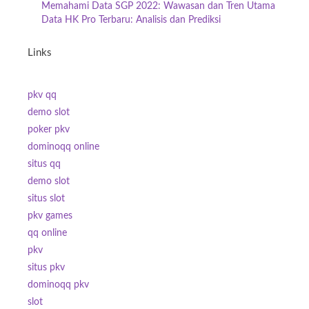
Memahami Data SGP 2022: Wawasan dan Tren Utama
Data HK Pro Terbaru: Analisis dan Prediksi
Links
pkv qq
demo slot
poker pkv
dominoqq online
situs qq
demo slot
situs slot
pkv games
qq online
pkv
situs pkv
dominoqq pkv
slot