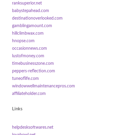
ranksuperior.net
babystepahead.com
destinationoverlooked.com
gamblingamount.com
hillclimbwax.com
hnopse.com
occasionnews.com
lustofmoney.com
timebusinesszone.com
peppers-reflection.com
tuneoflife.com
windowwellmaintenancepros.com
affiliateholder.com
Links
helpdesksoftwares.net