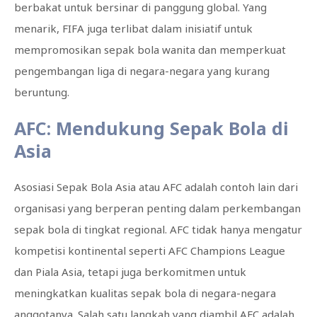
berbakat untuk bersinar di panggung global. Yang
menarik, FIFA juga terlibat dalam inisiatif untuk
mempromosikan sepak bola wanita dan memperkuat
pengembangan liga di negara-negara yang kurang
beruntung.
AFC: Mendukung Sepak Bola di
Asia
Asosiasi Sepak Bola Asia atau AFC adalah contoh lain dari
organisasi yang berperan penting dalam perkembangan
sepak bola di tingkat regional. AFC tidak hanya mengatur
kompetisi kontinental seperti AFC Champions League
dan Piala Asia, tetapi juga berkomitmen untuk
meningkatkan kualitas sepak bola di negara-negara
anggotanya. Salah satu langkah yang diambil AFC adalah