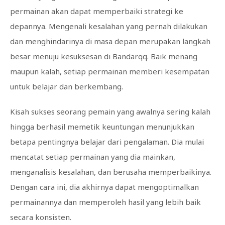
permainan akan dapat memperbaiki strategi ke
depannya. Mengenali kesalahan yang pernah dilakukan
dan menghindarinya di masa depan merupakan langkah
besar menuju kesuksesan di Bandarqq. Baik menang
maupun kalah, setiap permainan memberi kesempatan
untuk belajar dan berkembang.
Kisah sukses seorang pemain yang awalnya sering kalah
hingga berhasil memetik keuntungan menunjukkan
betapa pentingnya belajar dari pengalaman. Dia mulai
mencatat setiap permainan yang dia mainkan,
menganalisis kesalahan, dan berusaha memperbaikinya.
Dengan cara ini, dia akhirnya dapat mengoptimalkan
permainannya dan memperoleh hasil yang lebih baik
secara konsisten.