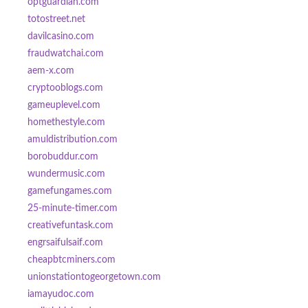
optguardian.com
totostreet.net
davilcasino.com
fraudwatchai.com
aem-x.com
cryptooblogs.com
gameuplevel.com
homethestyle.com
amuldistribution.com
borobuddur.com
wundermusic.com
gamefungames.com
25-minute-timer.com
creativefuntask.com
engrsaifulsaif.com
cheapbtcminers.com
unionstationtogeorgetown.com
iamayudoc.com