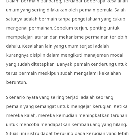
Dalam bermain Bandarqq, terdapat beberapa kesalahan
umum yang sering dilakukan oleh pemain pemula. Salah
satunya adalah bermain tanpa pengetahuan yang cukup
mengenai permainan. Sebelum terjun, penting untuk
mempelajari aturan dan mekanisme permainan terlebih
dahulu. Kesalahan lain yang umum terjadi adalah
kurangnya disiplin dalam mengikuti manajemen modal
yang sudah ditetapkan. Banyak pemain cenderung untuk
terus bermain meskipun sudah mengalami kekalahan
beruntun.
Skenario nyata yang sering terjadi adalah seorang
pemain yang semangat untuk mengejar kerugian. Ketika
mereka kalah, mereka kemudian meningkatkan taruhan
untuk mencoba mendapatkan kembali uang yang hilang.
Situasi ini justru dapat berujung pada kerugian yang lebih