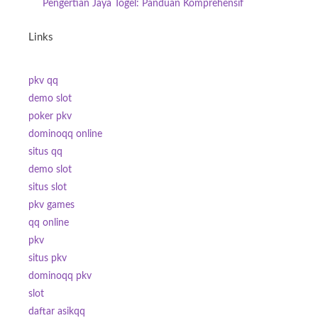
Pengertian Jaya Togel: Panduan Komprehensif
Links
pkv qq
demo slot
poker pkv
dominoqq online
situs qq
demo slot
situs slot
pkv games
qq online
pkv
situs pkv
dominoqq pkv
slot
daftar asikqq