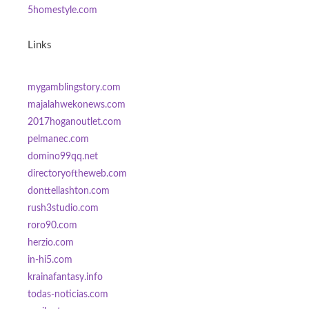
5homestyle.com
Links
mygamblingstory.com
majalahwekonews.com
2017hoganoutlet.com
pelmanec.com
domino99qq.net
directoryoftheweb.com
donttellashton.com
rush3studio.com
roro90.com
herzio.com
in-hi5.com
krainafantasy.info
todas-noticias.com