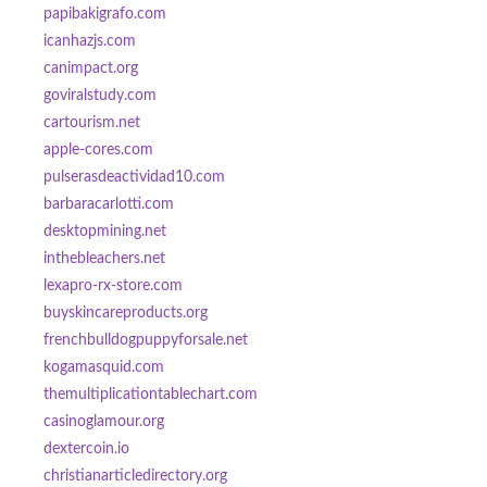
papibakigrafo.com
icanhazjs.com
canimpact.org
goviralstudy.com
cartourism.net
apple-cores.com
pulserasdeactividad10.com
barbaracarlotti.com
desktopmining.net
inthebleachers.net
lexapro-rx-store.com
buyskincareproducts.org
frenchbulldogpuppyforsale.net
kogamasquid.com
themultiplicationtablechart.com
casinoglamour.org
dextercoin.io
christianarticledirectory.org