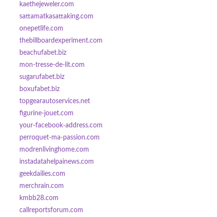
kaethejeweler.com
sattamatkasattaking.com
onepetlife.com
thebillboardexperiment.com
beachufabet.biz
mon-tresse-de-lit.com
sugarufabet.biz
boxufabet.biz
topgearautoservices.net
figurine-jouet.com
your-facebook-address.com
perroquet-ma-passion.com
modrenlivinghome.com
instadatahelpainews.com
geekdailies.com
merchrain.com
kmbb28.com
callreportsforum.com