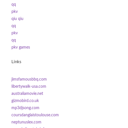
qq
pkv
qiu qiu
qq
pkv
qq
pkv games
Links
jimsfamousbbq.com
libertywalk-usa.com
australiamovie.net
gizmobird.co.uk
mp3djsong.com
coursdanglaistoulouse.com
neptunuslex.com