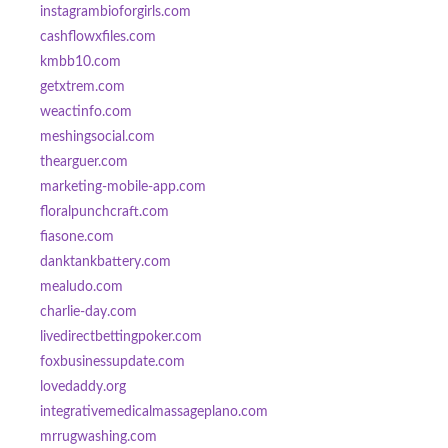
instagrambioforgirls.com
cashflowxfiles.com
kmbb10.com
getxtrem.com
weactinfo.com
meshingsocial.com
thearguer.com
marketing-mobile-app.com
floralpunchcraft.com
fiasone.com
danktankbattery.com
mealudo.com
charlie-day.com
livedirectbettingpoker.com
foxbusinessupdate.com
lovedaddy.org
integrativemedicalmassageplano.com
mrrugwashing.com