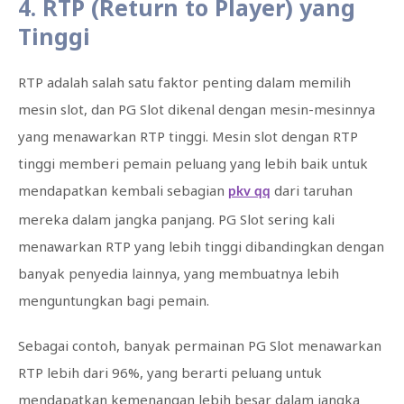
4. RTP (Return to Player) yang
Tinggi
RTP adalah salah satu faktor penting dalam memilih
mesin slot, dan PG Slot dikenal dengan mesin-mesinnya
yang menawarkan RTP tinggi. Mesin slot dengan RTP
tinggi memberi pemain peluang yang lebih baik untuk
mendapatkan kembali sebagian
dari taruhan
pkv qq
mereka dalam jangka panjang. PG Slot sering kali
menawarkan RTP yang lebih tinggi dibandingkan dengan
banyak penyedia lainnya, yang membuatnya lebih
menguntungkan bagi pemain.
Sebagai contoh, banyak permainan PG Slot menawarkan
RTP lebih dari 96%, yang berarti peluang untuk
mendapatkan kemenangan lebih besar dalam jangka