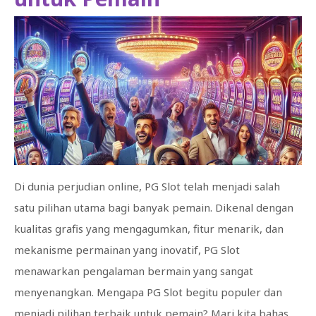
Di dunia perjudian online, PG Slot telah menjadi salah
satu pilihan utama bagi banyak pemain. Dikenal dengan
kualitas grafis yang mengagumkan, fitur menarik, dan
mekanisme permainan yang inovatif, PG Slot
menawarkan pengalaman bermain yang sangat
menyenangkan. Mengapa PG Slot begitu populer dan
menjadi pilihan terbaik untuk pemain? Mari kita bahas