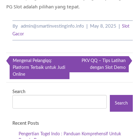
PG Slot adalah pilihan yang tepat.
By
admin@smartinvestinginfo.info
May 8, 2025
Slot
Gacor
Post
Mengenal Pelangiqq:
PKV QQ – Tips Latihan
navigation
Platform Terbaik untuk Judi
dengan Slot Demo
Online
Search
Search
Recent Posts
Pengertian Togel Indo : Panduan Komprehensif Untuk