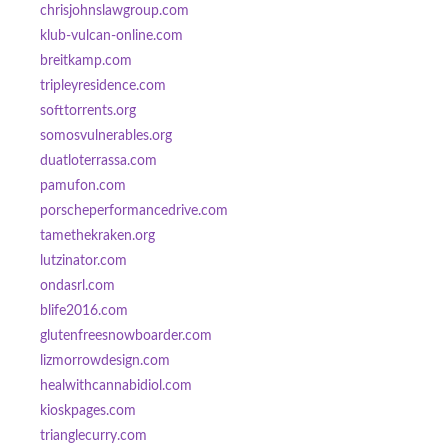
chrisjohnslawgroup.com
klub-vulcan-online.com
breitkamp.com
tripleyresidence.com
softtorrents.org
somosvulnerables.org
duatloterrassa.com
pamufon.com
porscheperformancedrive.com
tamethekraken.org
lutzinator.com
ondasrl.com
blife2016.com
glutenfreesnowboarder.com
lizmorrowdesign.com
healwithcannabidiol.com
kioskpages.com
trianglecurry.com