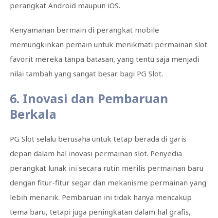
perangkat Android maupun iOS.
Kenyamanan bermain di perangkat mobile
memungkinkan pemain untuk menikmati permainan slot
favorit mereka tanpa batasan, yang tentu saja menjadi
nilai tambah yang sangat besar bagi PG Slot.
6. Inovasi dan Pembaruan
Berkala
PG Slot selalu berusaha untuk tetap berada di garis
depan dalam hal inovasi permainan slot. Penyedia
perangkat lunak ini secara rutin merilis permainan baru
dengan fitur-fitur segar dan mekanisme permainan yang
lebih menarik. Pembaruan ini tidak hanya mencakup
tema baru, tetapi juga peningkatan dalam hal grafis,