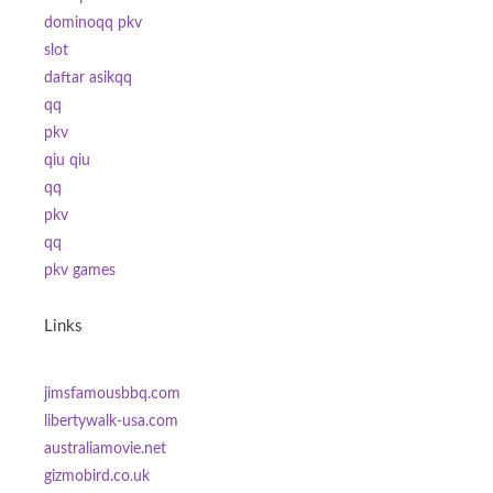
dominoqq pkv
slot
daftar asikqq
qq
pkv
qiu qiu
qq
pkv
qq
pkv games
Links
jimsfamousbbq.com
libertywalk-usa.com
australiamovie.net
gizmobird.co.uk