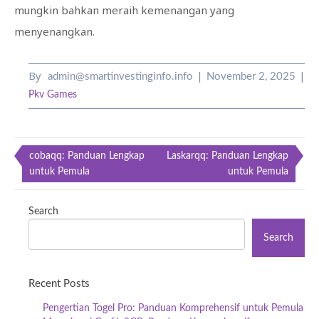
mungkin bahkan meraih kemenangan yang
menyenangkan.
By
admin@smartinvestinginfo.info
November 2, 2025
Pkv Games
Post
cobaqq: Panduan Lengkap
Laskarqq: Panduan Lengkap
navigation
untuk Pemula
untuk Pemula
Search
Search
Recent Posts
Pengertian Togel Pro: Panduan Komprehensif untuk Pemula