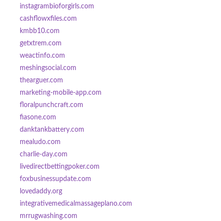
instagrambioforgirls.com
cashflowxfiles.com
kmbb10.com
getxtrem.com
weactinfo.com
meshingsocial.com
thearguer.com
marketing-mobile-app.com
floralpunchcraft.com
fiasone.com
danktankbattery.com
mealudo.com
charlie-day.com
livedirectbettingpoker.com
foxbusinessupdate.com
lovedaddy.org
integrativemedicalmassageplano.com
mrrugwashing.com