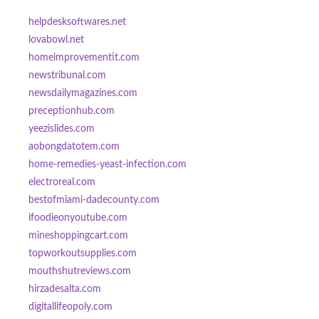
helpdesksoftwares.net
lovabowl.net
homeimprovementit.com
newstribunal.com
newsdailymagazines.com
preceptionhub.com
yeezislides.com
aobongdatotem.com
home-remedies-yeast-infection.com
electroreal.com
bestofmiami-dadecounty.com
ifoodieonyoutube.com
mineshoppingcart.com
topworkoutsupplies.com
mouthshutreviews.com
hirzadesalta.com
digitallifeopoly.com