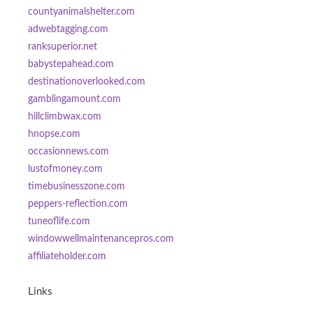
countyanimalshelter.com
adwebtagging.com
ranksuperior.net
babystepahead.com
destinationoverlooked.com
gamblingamount.com
hillclimbwax.com
hnopse.com
occasionnews.com
lustofmoney.com
timebusinesszone.com
peppers-reflection.com
tuneoflife.com
windowwellmaintenancepros.com
affiliateholder.com
Links