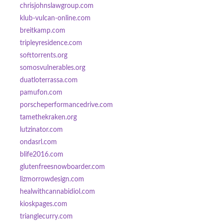
chrisjohnslawgroup.com
klub-vulcan-online.com
breitkamp.com
tripleyresidence.com
softtorrents.org
somosvulnerables.org
duatloterrassa.com
pamufon.com
porscheperformancedrive.com
tamethekraken.org
lutzinator.com
ondasrl.com
blife2016.com
glutenfreesnowboarder.com
lizmorrowdesign.com
healwithcannabidiol.com
kioskpages.com
trianglecurry.com