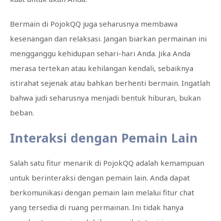
Bermain di PojokQQ juga seharusnya membawa
kesenangan dan relaksasi. Jangan biarkan permainan ini
mengganggu kehidupan sehari-hari Anda. Jika Anda
merasa tertekan atau kehilangan kendali, sebaiknya
istirahat sejenak atau bahkan berhenti bermain. Ingatlah
bahwa judi seharusnya menjadi bentuk hiburan, bukan
beban.
Interaksi dengan Pemain Lain
Salah satu fitur menarik di PojokQQ adalah kemampuan
untuk berinteraksi dengan pemain lain. Anda dapat
berkomunikasi dengan pemain lain melalui fitur chat
yang tersedia di ruang permainan. Ini tidak hanya