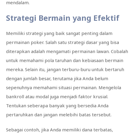
mendalam.
Strategi Bermain yang Efektif
Memiliki strategi yang baik sangat penting dalam
permainan poker. Salah satu strategi dasar yang bisa
diterapkan adalah mengamati permainan lawan. Cobalah
untuk memahami pola taruhan dan kebiasaan bermain
mereka. Selain itu, jangan terburu-buru untuk bertaruh
dengan jumlah besar, terutama jika Anda belum
sepenuhnya memahami situasi permainan. Mengelola
bankroll atau modal juga menjadi faktor krusial.
Tentukan seberapa banyak yang bersedia Anda
pertaruhkan dan jangan melebihi batas tersebut.
Sebagai contoh, jika Anda memiliki dana terbatas,