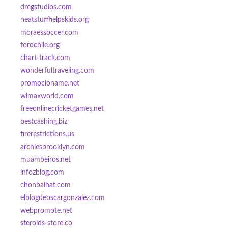
dregstudios.com
neatstuffhelpskids.org
moraessoccer.com
forochile.org
chart-track.com
wonderfultraveling.com
promocioname.net
wimaxworld.com
freeonlinecricketgames.net
bestcashing.biz
firerestrictions.us
archiesbrooklyn.com
muambeiros.net
infozblog.com
chonbaihat.com
elblogdeoscargonzalez.com
webpromote.net
steroids-store.co