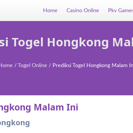
Home
Casino Online
Pkv Game
erver PKV Games di situs judi online terbaik untu
engan Fitur Slot Demo Gratis dan 
si Togel Hongkong Ma
Home
/
Togel Online
/ Prediksi Togel Hongkong Malam In
ongkong Malam Ini
ongkong