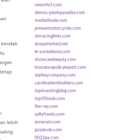
vexonhcf.com
demos-pixelsparadise.com
ban
mediatitude.com
prewarmotorcycles.com
simracinglinks.com
kendali.
dosyamerkezi.net
tu
le-surrealisme.com
showcasebeauty.com
angan
insurancepolicyexpert.com
 tetap
statkeycompany.com
carolinadeckbuilders.com
topinvestingblog.com
top50tools.com
the-rep.com
i
saltyfranks.com
an lebih
annerani.com
jazzatude.com
saling
0022pa.com