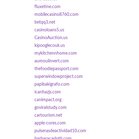
fluxetine.com
mobilecasino8760.com
betqq3.net
casinoloans5.us
CasinoAuction.us
kipooglecouk.us
mykitchennhome.com
aumoulinvert.com
thefoodiepassport.com
superwindowproject.com
papibakigrafo.com
icanhazjs.com
canimpact.org
goviralstudy.com
cartourism.net
apple-cores.com
pulserasdeactividad10.com
barbaracarlotti.com