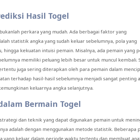
diksi Hasil Togel
bukanlah perkara yang mudah. Ada berbagai faktor yang
alah statistik angka yang sudah keluar sebelumnya, pola yang
, hingga kekuatan intuisi pemain. Misalnya, ada pemain yang 
elumnya memiliki peluang lebih besar untuk muncul kembali. S
tertentu juga sering diterapkan oleh para pemain dalam menci
atan terhadap hasil-hasil sebelumnya menjadi sangat penting a
mungkinan keluarnya angka selanjutnya.
 dalam Bermain Togel
strategi dan teknik yang dapat digunakan pemain untuk meni
ranya adalah dengan menggunakan metode statistik. Beberapa
 yang keluar dalam periode waktu tertentu dan membuat anali