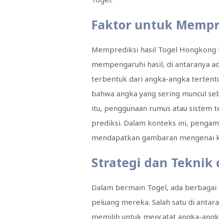
Faktor untuk Mempre
Memprediksi hasil Togel Hongkong 
mempengaruhi hasil, di antaranya ad
terbentuk dari angka-angka tertentu
bahwa angka yang sering muncul seb
itu, penggunaan rumus atau sistem 
prediksi. Dalam konteks ini, pengam
mendapatkan gambaran mengenai ke
Strategi dan Teknik
Dalam bermain Togel, ada berbagai 
peluang mereka. Salah satu di anta
memilih untuk mencatat angka-angka