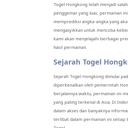
Togel Hongkong telah menjadi salah 
penggemar yang luas, permainan i
memprediksi angka-angka yang akan 
mengasyikkan untuk mencoba keberunt
kami akan menjelajahi berbagai pre
hasil permainan.
Sejarah Togel Hong
Sejarah Togel Hongkong dimulai pada
diperkenalkan oleh pemerintah Hon
berjalannya waktu, permainan ini m
yang paling terkenal di Asia. Di I
dalam akses dan banyaknya informasi
terlibat dalam permainan ini setia
Togel.