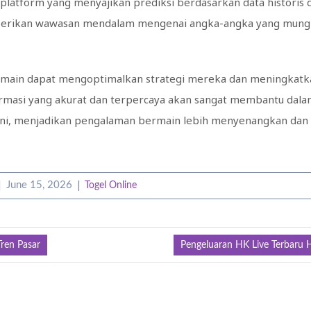
platform yang menyajikan prediksi berdasarkan data historis 
berikan wawasan mendalam mengenai angka-angka yang mung
 pemain dapat mengoptimalkan strategi mereka dan meningkatk
rmasi yang akurat dan terpercaya akan sangat membantu dala
ini, menjadikan pengalaman bermain lebih menyenangkan dan
June 15, 2026
Togel Online
ren Pasar
Pengeluaran HK Live Terbaru H