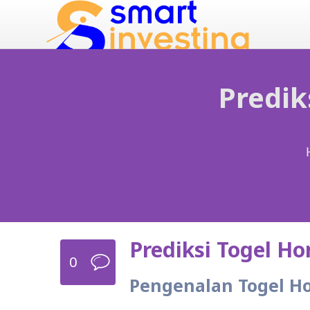
Mainkan slot demo gratis dengan dukungan s
Situs Judi Online Terbaik d
Predik
Prediksi Togel H
0
Pengenalan Togel H