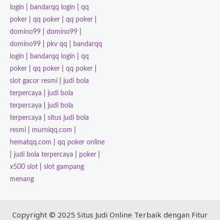
login
|
bandarqq login
|
qq
poker
|
qq poker
|
qq poker
|
domino99
|
domino99
|
domino99
|
pkv qq
|
bandarqq
login
|
bandarqq login
|
qq
poker
|
qq poker
|
qq poker
|
slot gacor resmi
|
judi bola
terpercaya
|
judi bola
terpercaya
|
judi bola
terpercaya
|
situs judi bola
resmi
|
murniqq.com
|
hematqq.com
|
qq poker online
|
judi bola terpercaya
|
poker
|
x500 slot
|
slot gampang
menang
Copyright © 2025 Situs Judi Online Terbaik dengan Fitur