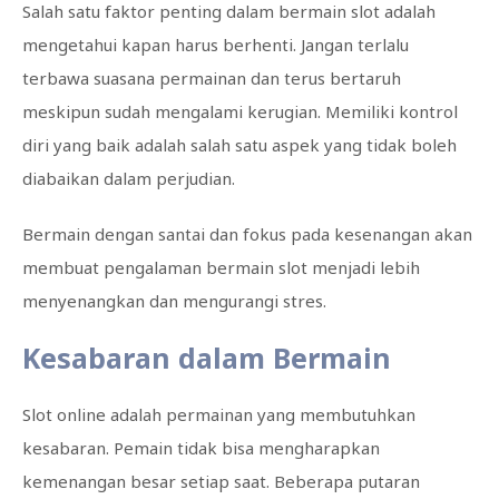
Salah satu faktor penting dalam bermain slot adalah
mengetahui kapan harus berhenti. Jangan terlalu
terbawa suasana permainan dan terus bertaruh
meskipun sudah mengalami kerugian. Memiliki kontrol
diri yang baik adalah salah satu aspek yang tidak boleh
diabaikan dalam perjudian.
Bermain dengan santai dan fokus pada kesenangan akan
membuat pengalaman bermain slot menjadi lebih
menyenangkan dan mengurangi stres.
Kesabaran dalam Bermain
Slot online adalah permainan yang membutuhkan
kesabaran. Pemain tidak bisa mengharapkan
kemenangan besar setiap saat. Beberapa putaran