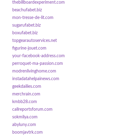
thebillboardexperiment.com
beachufabet.biz
mon-tresse-de-lit.com
sugarufabet.biz
boxufabet.biz
topgearautoservices.net
figurine-jouet.com
your-facebook-address.com
perroquet-ma-passion.com
modrenlivinghome.com
instadatahelpainews.com
geekdailies.com
merchrain.com
kmbb28.com
callreportsforum.com
sokmilya.com
abyluny.com
boomjavtrk.com