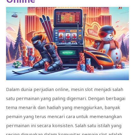
Dalam dunia perjudian online, mesin slot menjadi salah
satu permainan yang paling digemari. Dengan berbagai
tema menarik dan hadiah yang menggiurkan, banyak
pemain yang terus mencari cara untuk memenangkan
permainan ini secara konsisten. Salah satu istilah yang
sering digunakan dalam komunitas pemain slot adalah