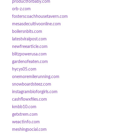
productforbaby.com
orb-z.com
fosterscoachhousetavern.com
mesasdecultivoonline.com
boilersnbits.com
latestviralpost.com
newfreearticle.com
blitzpowerusa.com
gardenofeaten.com
hycys05.com
onemoremilerunning.com
snowboardsteez.com
instagrambioforgirls.com
cashflowxfiles.com
kmbb10.com
getxtrem.com
weactinfo.com
meshingsocial.com