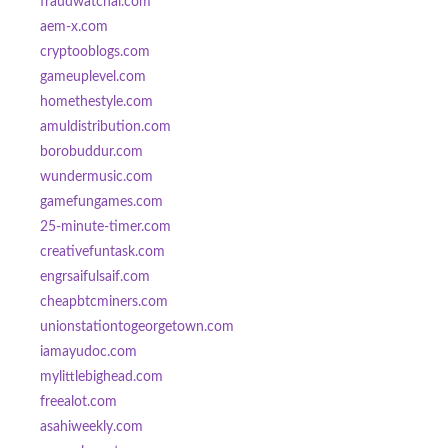
fraudwatchai.com
aem-x.com
cryptooblogs.com
gameuplevel.com
homethestyle.com
amuldistribution.com
borobuddur.com
wundermusic.com
gamefungames.com
25-minute-timer.com
creativefuntask.com
engrsaifulsaif.com
cheapbtcminers.com
unionstationtogeorgetown.com
iamayudoc.com
mylittlebighead.com
freealot.com
asahiweekly.com