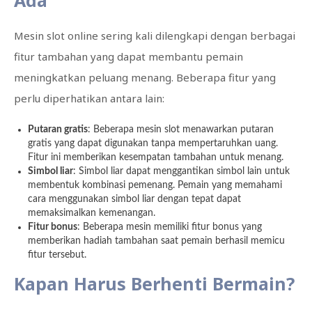
Ada
Mesin slot online sering kali dilengkapi dengan berbagai
fitur tambahan yang dapat membantu pemain
meningkatkan peluang menang. Beberapa fitur yang
perlu diperhatikan antara lain:
Putaran gratis
: Beberapa mesin slot menawarkan putaran
gratis yang dapat digunakan tanpa mempertaruhkan uang.
Fitur ini memberikan kesempatan tambahan untuk menang.
Simbol liar
: Simbol liar dapat menggantikan simbol lain untuk
membentuk kombinasi pemenang. Pemain yang memahami
cara menggunakan simbol liar dengan tepat dapat
memaksimalkan kemenangan.
Fitur bonus
: Beberapa mesin memiliki fitur bonus yang
memberikan hadiah tambahan saat pemain berhasil memicu
fitur tersebut.
Kapan Harus Berhenti Bermain?