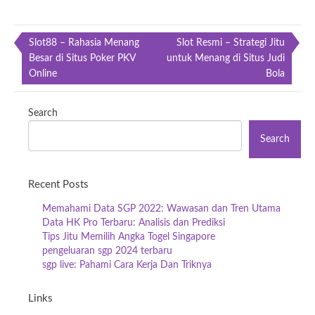
Post
Slot88 – Rahasia Menang
Slot Resmi – Strategi Jitu
navigation
Besar di Situs Poker PKV
untuk Menang di Situs Judi
Online
Bola
Search
Search
Recent Posts
Memahami Data SGP 2022: Wawasan dan Tren Utama
Data HK Pro Terbaru: Analisis dan Prediksi
Tips Jitu Memilih Angka Togel Singapore
pengeluaran sgp 2024 terbaru
sgp live: Pahami Cara Kerja Dan Triknya
Links