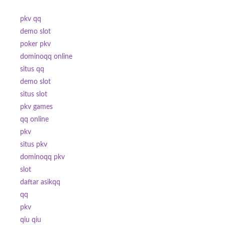
pkv qq
demo slot
poker pkv
dominoqq online
situs qq
demo slot
situs slot
pkv games
qq online
pkv
situs pkv
dominoqq pkv
slot
daftar asikqq
qq
pkv
qiu qiu