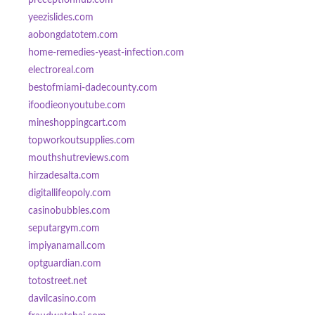
preceptionhub.com
yeezislides.com
aobongdatotem.com
home-remedies-yeast-infection.com
electroreal.com
bestofmiami-dadecounty.com
ifoodieonyoutube.com
mineshoppingcart.com
topworkoutsupplies.com
mouthshutreviews.com
hirzadesalta.com
digitallifeopoly.com
casinobubbles.com
seputargym.com
impiyanamall.com
optguardian.com
totostreet.net
davilcasino.com