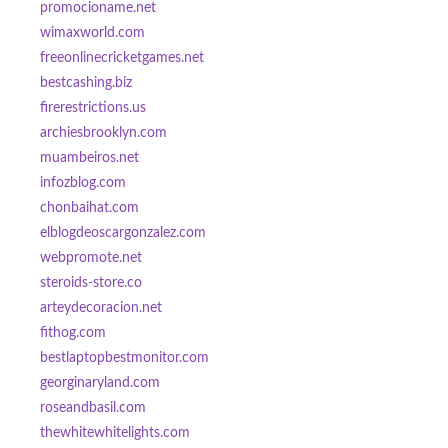
promocioname.net
wimaxworld.com
freeonlinecricketgames.net
bestcashing.biz
firerestrictions.us
archiesbrooklyn.com
muambeiros.net
infozblog.com
chonbaihat.com
elblogdeoscargonzalez.com
webpromote.net
steroids-store.co
arteydecoracion.net
fithog.com
bestlaptopbestmonitor.com
georginaryland.com
roseandbasil.com
thewhitewhitelights.com