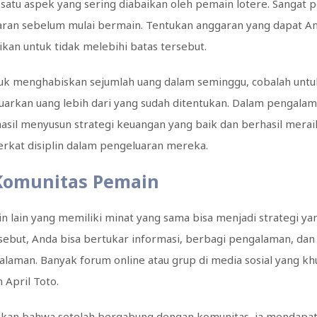
atu aspek yang sering diabaikan oleh pemain lotere. Sangat p
ran sebelum mulai bermain. Tentukan anggaran yang dapat A
ikan untuk tidak melebihi batas tersebut.
uk menghabiskan sejumlah uang dalam seminggu, cobalah untu
arkan uang lebih dari yang sudah ditentukan. Dalam pengala
asil menyusun strategi keuangan yang baik dan berhasil merai
rkat disiplin dalam pengeluaran mereka.
Komunitas Pemain
lain yang memiliki minat yang sama bisa menjadi strategi ya
ebut, Anda bisa bertukar informasi, berbagi pengalaman, dan 
alaman. Banyak forum online atau grup di media sosial yang kh
 April Toto.
pkan bahwa setelah bergabung dengan komunitas, ia mendapa