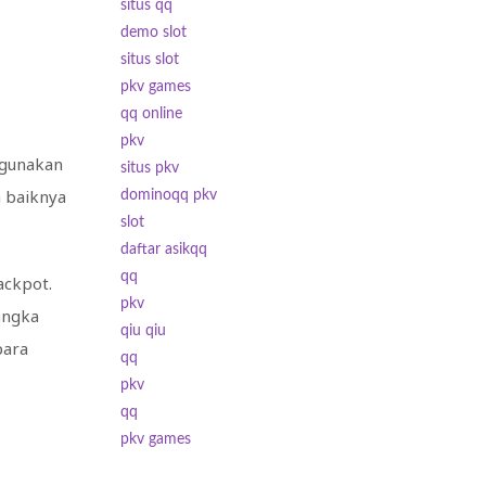
situs qq
demo slot
situs slot
pkv games
qq online
pkv
ggunakan
situs pkv
a baiknya
dominoqq pkv
slot
daftar asikqq
qq
ackpot.
pkv
angka
qiu qiu
para
qq
pkv
qq
pkv games