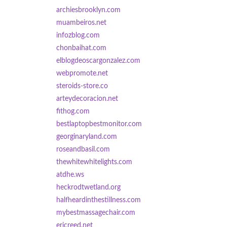
archiesbrooklyn.com
muambeiros.net
infozblog.com
chonbaihat.com
elblogdeoscargonzalez.com
webpromote.net
steroids-store.co
arteydecoracion.net
fithog.com
bestlaptopbestmonitor.com
georginaryland.com
roseandbasil.com
thewhitewhitelights.com
atdhe.ws
heckrodtwetland.org
halfheardinthestillness.com
mybestmassagechair.com
ericreed.net