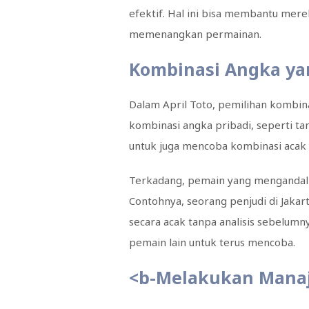
efektif. Hal ini bisa membantu mer
memenangkan permainan.
Kombinasi Angka ya
Dalam April Toto, pemilihan kombin
kombinasi angka pribadi, seperti ta
untuk juga mencoba kombinasi acak 
Terkadang, pemain yang mengandalk
Contohnya, seorang penjudi di Jak
secara acak tanpa analisis sebelumn
pemain lain untuk terus mencoba.
<b-Melakukan Mana