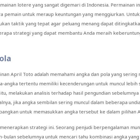
mainan lotere yang sangat digemari di Indonesia. Permainan in
a pemain untuk meraup keuntungan yang menggiurkan. Untuk
ukan taktik yang tepat agar peluang menang dapat ditingkatka
berapa strategi yang dapat membantu Anda meraih keberuntun
ola
ainan April Toto adalah memahami angka dan pola yang sering 
-angka tertentu memiliki kecenderungan untuk muncul lebih 
 itu, melakukan analisis terhadap hasil pengundian sebelumnya 
alnya, jika angka sembilan sering muncul dalam beberapa undi
angkan untuk memasukkan angka tersebut ke dalam pilihan A
 menerapkan strategi ini. Seorang penjudi berpengalaman mu
lan-bulan sebelumnya untuk mencari tahu kombinasi angka yang