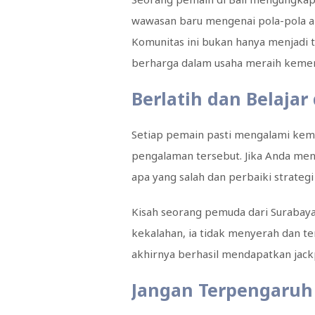
wawasan baru mengenai pola-pola a
Komunitas ini bukan hanya menjadi 
berharga dalam usaha meraih keme
Berlatih dan Belajar
Setiap pemain pasti mengalami keme
pengalaman tersebut. Jika Anda meng
apa yang salah dan perbaiki strategi
Kisah seorang pemuda dari Surabaya 
kekalahan, ia tidak menyerah dan te
akhirnya berhasil mendapatkan jackp
Jangan Terpengaruh