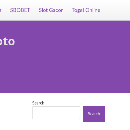
s
SBOBET
Slot Gacor
Togel Online
k pengalaman bermain yang aman dan andal.
Server PKV Games
oto
Search
Search