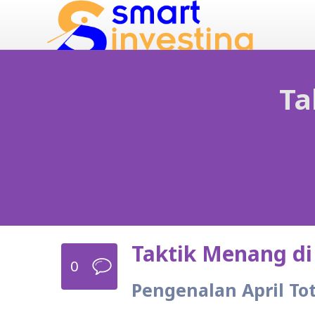
Mainkan slot demo gratis dengan dukungan s
Situs Judi Online Terbaik d
Ta
Taktik Menang di 
0
Pengenalan April To