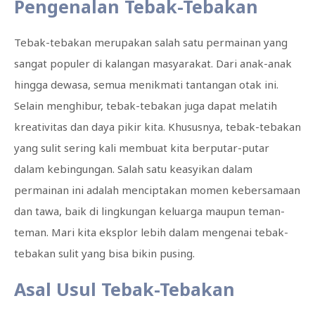
Pengenalan Tebak-Tebakan
Tebak-tebakan merupakan salah satu permainan yang
sangat populer di kalangan masyarakat. Dari anak-anak
hingga dewasa, semua menikmati tantangan otak ini.
Selain menghibur, tebak-tebakan juga dapat melatih
kreativitas dan daya pikir kita. Khususnya, tebak-tebakan
yang sulit sering kali membuat kita berputar-putar
dalam kebingungan. Salah satu keasyikan dalam
permainan ini adalah menciptakan momen kebersamaan
dan tawa, baik di lingkungan keluarga maupun teman-
teman. Mari kita eksplor lebih dalam mengenai tebak-
tebakan sulit yang bisa bikin pusing.
Asal Usul Tebak-Tebakan