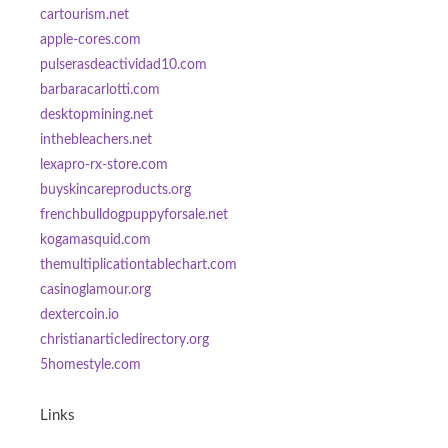
cartourism.net
apple-cores.com
pulserasdeactividad10.com
barbaracarlotti.com
desktopmining.net
inthebleachers.net
lexapro-rx-store.com
buyskincareproducts.org
frenchbulldogpuppyforsale.net
kogamasquid.com
themultiplicationtablechart.com
casinoglamour.org
dextercoin.io
christianarticledirectory.org
5homestyle.com
Links