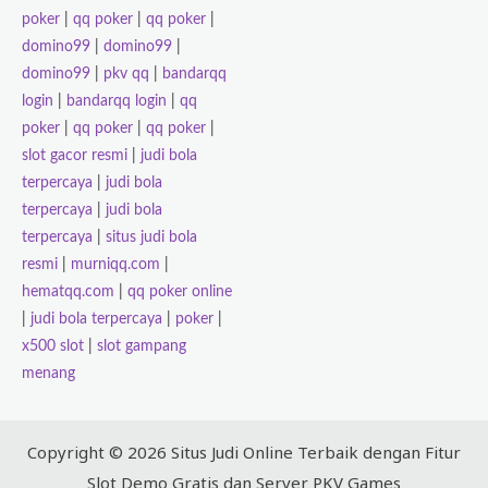
poker
|
qq poker
|
qq poker
|
domino99
|
domino99
|
domino99
|
pkv qq
|
bandarqq
login
|
bandarqq login
|
qq
poker
|
qq poker
|
qq poker
|
slot gacor resmi
|
judi bola
terpercaya
|
judi bola
terpercaya
|
judi bola
terpercaya
|
situs judi bola
resmi
|
murniqq.com
|
hematqq.com
|
qq poker online
|
judi bola terpercaya
|
poker
|
x500 slot
|
slot gampang
menang
Copyright © 2026 Situs Judi Online Terbaik dengan Fitur
Slot Demo Gratis dan Server PKV Games