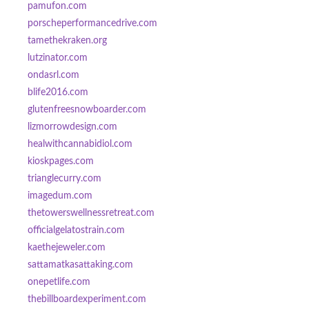
pamufon.com
porscheperformancedrive.com
tamethekraken.org
lutzinator.com
ondasrl.com
blife2016.com
glutenfreesnowboarder.com
lizmorrowdesign.com
healwithcannabidiol.com
kioskpages.com
trianglecurry.com
imagedum.com
thetowerswellnessretreat.com
officialgelatostrain.com
kaethejeweler.com
sattamatkasattaking.com
onepetlife.com
thebillboardexperiment.com