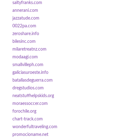
saltyfranks.com
annerani.com
jazzatude.com
0022pa.com
zeroshare.info
bilesinc.com
milaretreatnz.com
modaagi.com
smallvilleph.com
galiciasuroeste.info
batallasdeguerra.com
dregstudios.com
neatstuffhelpskids.org
moraessoccer.com
forochile.org
chart-track.com
wonderfultraveling.com
promocioname.net