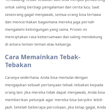
untuk saling berbagi pengalaman dan cerita lucu. Saat
seseorang gagal menjawab, semua orang bisa tertawa
dan menceritakan bagaimana mereka juga pernah
mengalami kebingungan yang sama. Proses ini
menciptakan rasa kebersamaan dan saling mendukung
di antara teman-teman atau keluarga.
Cara Memainkan Tebak-
Tebakan
Caranya sederhana. Anda bisa memulai dengan
mengajukan sebuah pertanyaan tebak-tebakan kepada
orang lain. Jika mereka tidak dapat menjawab, Anda bisa
memberikan petunjuk agar mereka bisa berpikir lebih
jauh. Setelah beberapa percobaan, jika tetap gagal, Anda