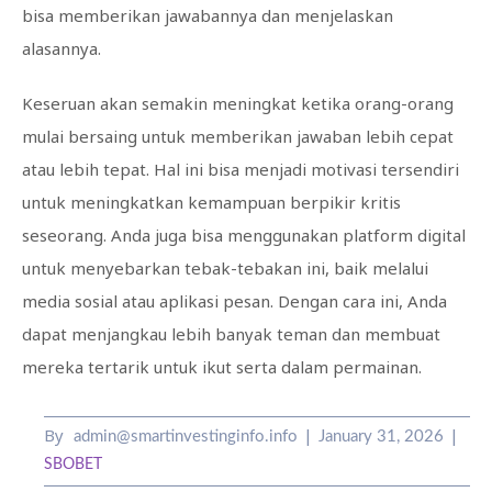
bisa memberikan jawabannya dan menjelaskan
alasannya.
Keseruan akan semakin meningkat ketika orang-orang
mulai bersaing untuk memberikan jawaban lebih cepat
atau lebih tepat. Hal ini bisa menjadi motivasi tersendiri
untuk meningkatkan kemampuan berpikir kritis
seseorang. Anda juga bisa menggunakan platform digital
untuk menyebarkan tebak-tebakan ini, baik melalui
media sosial atau aplikasi pesan. Dengan cara ini, Anda
dapat menjangkau lebih banyak teman dan membuat
mereka tertarik untuk ikut serta dalam permainan.
By
admin@smartinvestinginfo.info
January 31, 2026
SBOBET