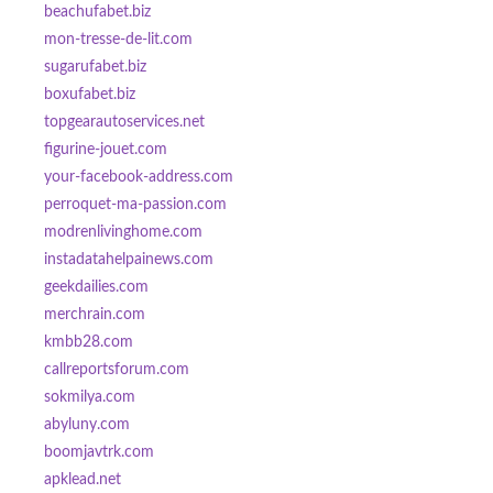
beachufabet.biz
mon-tresse-de-lit.com
sugarufabet.biz
boxufabet.biz
topgearautoservices.net
figurine-jouet.com
your-facebook-address.com
perroquet-ma-passion.com
modrenlivinghome.com
instadatahelpainews.com
geekdailies.com
merchrain.com
kmbb28.com
callreportsforum.com
sokmilya.com
abyluny.com
boomjavtrk.com
apklead.net