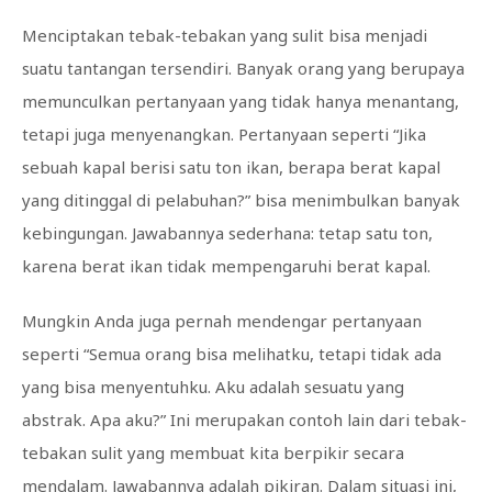
Menciptakan tebak-tebakan yang sulit bisa menjadi
suatu tantangan tersendiri. Banyak orang yang berupaya
memunculkan pertanyaan yang tidak hanya menantang,
tetapi juga menyenangkan. Pertanyaan seperti “Jika
sebuah kapal berisi satu ton ikan, berapa berat kapal
yang ditinggal di pelabuhan?” bisa menimbulkan banyak
kebingungan. Jawabannya sederhana: tetap satu ton,
karena berat ikan tidak mempengaruhi berat kapal.
Mungkin Anda juga pernah mendengar pertanyaan
seperti “Semua orang bisa melihatku, tetapi tidak ada
yang bisa menyentuhku. Aku adalah sesuatu yang
abstrak. Apa aku?” Ini merupakan contoh lain dari tebak-
tebakan sulit yang membuat kita berpikir secara
mendalam. Jawabannya adalah pikiran. Dalam situasi ini,