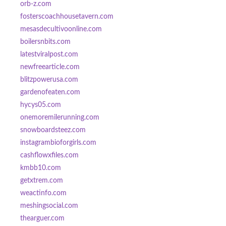
orb-z.com
fosterscoachhousetavern.com
mesasdecultivoonline.com
boilersnbits.com
latestviralpost.com
newfreearticle.com
blitzpowerusa.com
gardenofeaten.com
hycys05.com
onemoremilerunning.com
snowboardsteez.com
instagrambioforgirls.com
cashflowxfiles.com
kmbb10.com
getxtrem.com
weactinfo.com
meshingsocial.com
thearguer.com