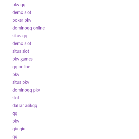
pkv qq
demo slot
poker pkv
dominoqq online
situs qq
demo slot
situs slot
pkv games
qq online
pkv
situs pkv
dominoqq pkv
slot
daftar asikqq
qq
pkv
qiu qiu
qq