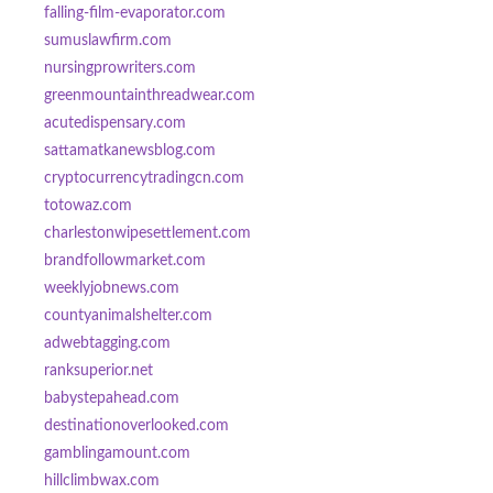
falling-film-evaporator.com
sumuslawfirm.com
nursingprowriters.com
greenmountainthreadwear.com
acutedispensary.com
sattamatkanewsblog.com
cryptocurrencytradingcn.com
totowaz.com
charlestonwipesettlement.com
brandfollowmarket.com
weeklyjobnews.com
countyanimalshelter.com
adwebtagging.com
ranksuperior.net
babystepahead.com
destinationoverlooked.com
gamblingamount.com
hillclimbwax.com