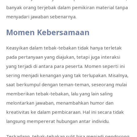
banyak orang terjebak dalam pemikiran material tanpa
menyadari jawaban sebenarnya.
Momen Kebersamaan
Keasyikan dalam tebak-tebakan tidak hanya terletak
pada pertanyaan yang diajukan, tetapi juga interaksi
yang terjadi di antara para peserta. Momen seperti ini
sering menjadi kenangan yang tak terlupakan. Misalnya,
saat berkumpul dengan teman-teman, seseorang mulai
memberikan tebak-tebakan, lalu yang lain saling
melontarkan jawaban, menambahkan humor dan
kreativitas ke dalam pembicaraan. Hal ini secara tidak
langsung mempererat hubungan antar individu.
Terkadang, tebak-tebakan sulit bisa menjadi pendorong