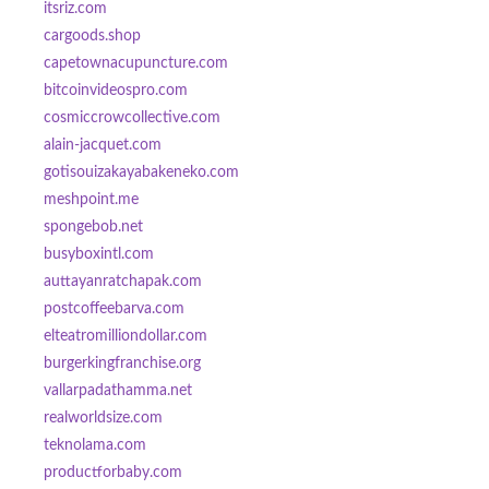
itsriz.com
cargoods.shop
capetownacupuncture.com
bitcoinvideospro.com
cosmiccrowcollective.com
alain-jacquet.com
gotisouizakayabakeneko.com
meshpoint.me
spongebob.net
busyboxintl.com
auttayanratchapak.com
postcoffeebarva.com
elteatromilliondollar.com
burgerkingfranchise.org
vallarpadathamma.net
realworldsize.com
teknolama.com
productforbaby.com