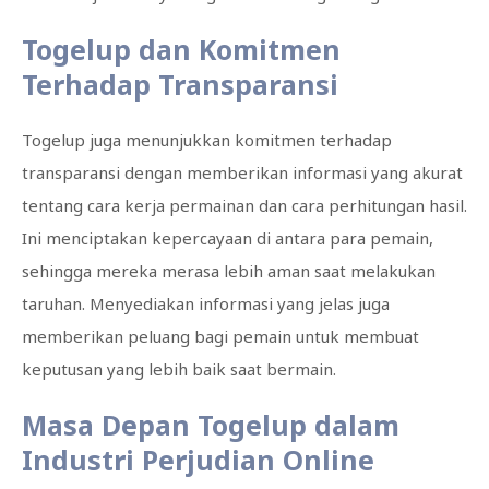
Togelup dan Komitmen
Terhadap Transparansi
Togelup juga menunjukkan komitmen terhadap
transparansi dengan memberikan informasi yang akurat
tentang cara kerja permainan dan cara perhitungan hasil.
Ini menciptakan kepercayaan di antara para pemain,
sehingga mereka merasa lebih aman saat melakukan
taruhan. Menyediakan informasi yang jelas juga
memberikan peluang bagi pemain untuk membuat
keputusan yang lebih baik saat bermain.
Masa Depan Togelup dalam
Industri Perjudian Online