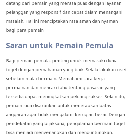
datang dari pemain yang merasa puas dengan layanan
pelanggan yang responsif dan cepat dalam menangani
masalah. Hal ini menciptakan rasa aman dan nyaman
bagi para pemain.
Saran untuk Pemain Pemula
Bagi pemain pemula, penting untuk memasuki dunia
togel dengan pemahaman yang baik. Selalu lakukan riset
sebelum mulai bermain. Memahami cara kerja
permainan dan mencari tahu tentang pasaran yang
tersedia dapat meningkatkan peluang sukses. Selain itu,
pemain juga disarankan untuk menetapkan batas
anggaran agar tidak mengalami kerugian besar. Dengan
pendekatan yang bijaksana, pengalaman bermain togel
bisa menjadi menyenangkan dan menguntungkan.