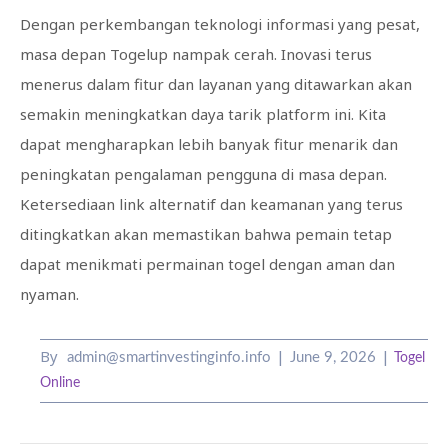
Dengan perkembangan teknologi informasi yang pesat,
masa depan Togelup nampak cerah. Inovasi terus
menerus dalam fitur dan layanan yang ditawarkan akan
semakin meningkatkan daya tarik platform ini. Kita
dapat mengharapkan lebih banyak fitur menarik dan
peningkatan pengalaman pengguna di masa depan.
Ketersediaan link alternatif dan keamanan yang terus
ditingkatkan akan memastikan bahwa pemain tetap
dapat menikmati permainan togel dengan aman dan
nyaman.
By
admin@smartinvestinginfo.info
June 9, 2026
Togel
Online