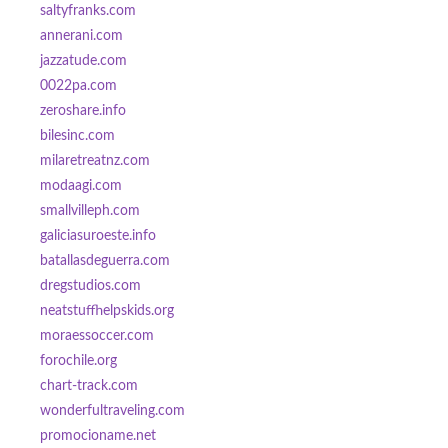
saltyfranks.com
annerani.com
jazzatude.com
0022pa.com
zeroshare.info
bilesinc.com
milaretreatnz.com
modaagi.com
smallvilleph.com
galiciasuroeste.info
batallasdeguerra.com
dregstudios.com
neatstuffhelpskids.org
moraessoccer.com
forochile.org
chart-track.com
wonderfultraveling.com
promocioname.net