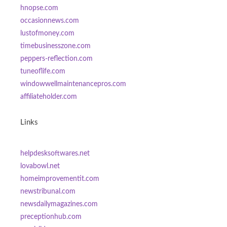
hnopse.com
occasionnews.com
lustofmoney.com
timebusinesszone.com
peppers-reflection.com
tuneoflife.com
windowwellmaintenancepros.com
affiliateholder.com
Links
helpdesksoftwares.net
lovabowl.net
homeimprovementit.com
newstribunal.com
newsdailymagazines.com
preceptionhub.com