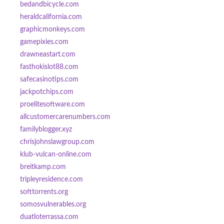
bedandbicycle.com
heraldcalifornia.com
graphicmonkeys.com
gamepixies.com
drawneastart.com
fasthokislot88.com
safecasinotips.com
jackpotchips.com
proelitesoftware.com
allcustomercarenumbers.com
familyblogger.xyz
chrisjohnslawgroup.com
klub-vulcan-online.com
breitkamp.com
tripleyresidence.com
softtorrents.org
somosvulnerables.org
duatloterrassa.com