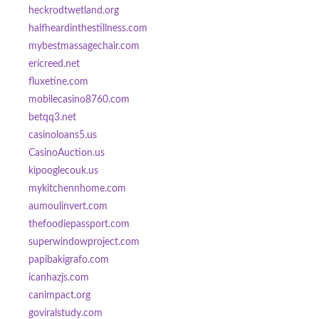
heckrodtwetland.org
halfheardinthestillness.com
mybestmassagechair.com
ericreed.net
fluxetine.com
mobilecasino8760.com
betqq3.net
casinoloans5.us
CasinoAuction.us
kipooglecouk.us
mykitchennhome.com
aumoulinvert.com
thefoodiepassport.com
superwindowproject.com
papibakigrafo.com
icanhazjs.com
canimpact.org
goviralstudy.com