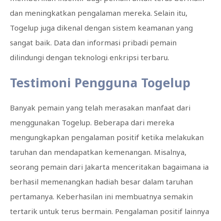
dan meningkatkan pengalaman mereka. Selain itu,
Togelup juga dikenal dengan sistem keamanan yang
sangat baik. Data dan informasi pribadi pemain
dilindungi dengan teknologi enkripsi terbaru.
Testimoni Pengguna Togelup
Banyak pemain yang telah merasakan manfaat dari
menggunakan Togelup. Beberapa dari mereka
mengungkapkan pengalaman positif ketika melakukan
taruhan dan mendapatkan kemenangan. Misalnya,
seorang pemain dari Jakarta menceritakan bagaimana ia
berhasil memenangkan hadiah besar dalam taruhan
pertamanya. Keberhasilan ini membuatnya semakin
tertarik untuk terus bermain. Pengalaman positif lainnya