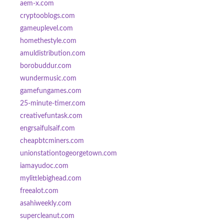
aem-x.com
cryptooblogs.com
gameuplevel.com
homethestyle.com
amuldistribution.com
borobuddur.com
wundermusic.com
gamefungames.com
25-minute-timer.com
creativefuntask.com
engrsaifulsaif.com
cheapbtcminers.com
unionstationtogeorgetown.com
iamayudoc.com
mylittlebighead.com
freealot.com
asahiweekly.com
supercleanut.com