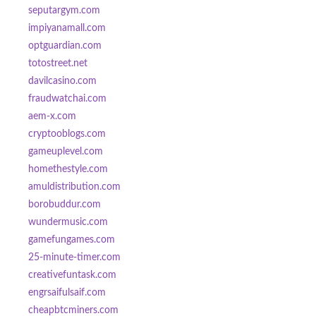
seputargym.com
impiyanamall.com
optguardian.com
totostreet.net
davilcasino.com
fraudwatchai.com
aem-x.com
cryptooblogs.com
gameuplevel.com
homethestyle.com
amuldistribution.com
borobuddur.com
wundermusic.com
gamefungames.com
25-minute-timer.com
creativefuntask.com
engrsaifulsaif.com
cheapbtcminers.com