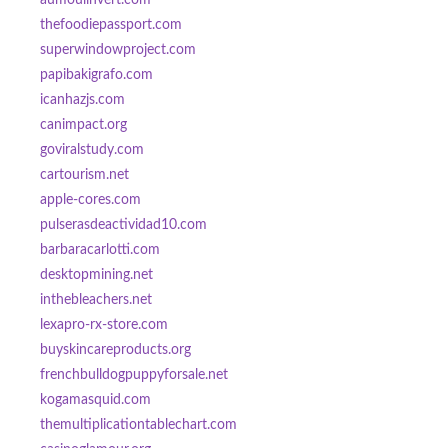
aumoulinvert.com
thefoodiepassport.com
superwindowproject.com
papibakigrafo.com
icanhazjs.com
canimpact.org
goviralstudy.com
cartourism.net
apple-cores.com
pulserasdeactividad10.com
barbaracarlotti.com
desktopmining.net
inthebleachers.net
lexapro-rx-store.com
buyskincareproducts.org
frenchbulldogpuppyforsale.net
kogamasquid.com
themultiplicationtablechart.com