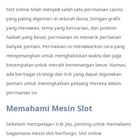
Slot online telah menjadi salah satu permainan casino
yang paling digemari di seluruh dunia. Dengan grafis
yang menawan, tema yang bervariasi, dan potensi
hadiah yang besar, permainan ini menarik perhatian
banyak pemain. Permainan ini menawarkan cara yang
menyenangkan untuk menghabiskan waktu dan juga
kesempatan untuk meraih kemenangan besar. Namun,
ada berbagai strategi dan trik yang dapat digunakan
pemain untuk meningkatkan peluang mereka dalam
permainan ini.
Memahami Mesin Slot
Sebelum mempelajari trik jitu, penting untuk memahami
bagaimana mesin slot berfungsi. Slot online