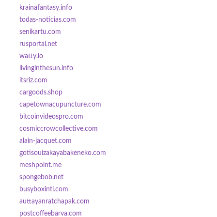
krainafantasy.info
todas-noticias.com
senikartu.com
rusportal.net
watty.io
livinginthesun.info
itsriz.com
cargoods.shop
capetownacupuncture.com
bitcoinvideospro.com
cosmiccrowcollective.com
alain-jacquet.com
gotisouizakayabakeneko.com
meshpoint.me
spongebob.net
busyboxintl.com
auttayanratchapak.com
postcoffeebarva.com