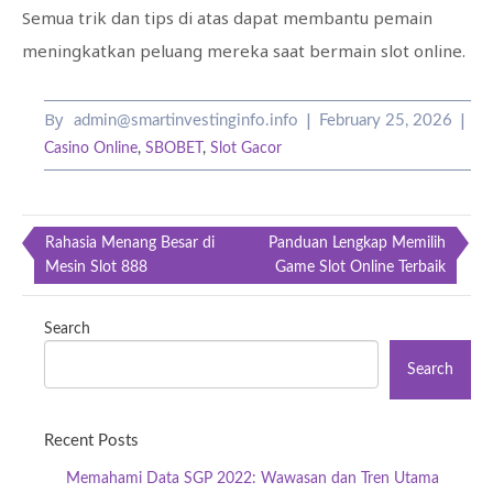
Semua trik dan tips di atas dapat membantu pemain
meningkatkan peluang mereka saat bermain slot online.
By
admin@smartinvestinginfo.info
February 25, 2026
Casino Online
,
SBOBET
,
Slot Gacor
Post
Rahasia Menang Besar di
Panduan Lengkap Memilih
navigation
Mesin Slot 888
Game Slot Online Terbaik
Search
Search
Recent Posts
Memahami Data SGP 2022: Wawasan dan Tren Utama