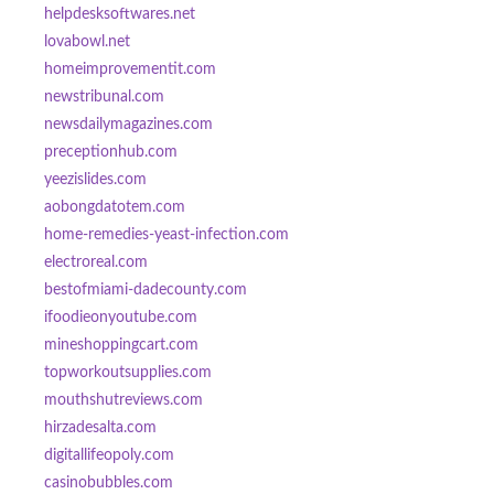
helpdesksoftwares.net
lovabowl.net
homeimprovementit.com
newstribunal.com
newsdailymagazines.com
preceptionhub.com
yeezislides.com
aobongdatotem.com
home-remedies-yeast-infection.com
electroreal.com
bestofmiami-dadecounty.com
ifoodieonyoutube.com
mineshoppingcart.com
topworkoutsupplies.com
mouthshutreviews.com
hirzadesalta.com
digitallifeopoly.com
casinobubbles.com