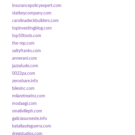
insurancepolicyexpert.com
statkeycompany.com
carolinadeckbuilders.com
topinvestingblog.com
top50tools.com
the-rep.com
saltyfranks.com
annerani.com
jazzatude.com
0022pa.com
zeroshare.info
bilesinc.com
milaretreatnz.com
modaagi.com
smallvilleph.com
galiciasuroeste.info
batallasdeguerra.com
dregstudios.com