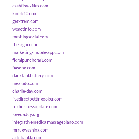
cashflowxfiles.com
kmbb10.com
getxtrem.com
weactinfo.com
meshingsocial.com
thearguer.com
marketing-mobile-app.com
floralpunchcraft.com
fiasone.com
danktankbattery.com
mealudo.com
charlie-day.com
livedirectbettingpoker.com
foxbusinessupdate.com
lovedaddy.org
integrativemedicalmassageplano.com
mrrugwashing.com
acb-bankia.com