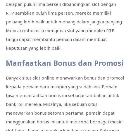
delapan puluh lima persen dibandingkan slot dengan
RTP sembilan puluh lima persen, mereka memiliki
peluang lebih baik untuk menang dalam jangka panjang.
Mencari informasi mengenai slot yang memiliki RTP
tinggi dapat membantu pemain dalam membuat
keputusan yang lebih baik.
Manfaatkan Bonus dan Promosi
Banyak situs slot online menawarkan bonus dan promosi
kepada pemain baru maupun yang sudah ada. Pemain
bisa memanfaatkan bonus ini sebagai tambahan untuk
bankroll mereka. Misalnya, jika sebuah situs
menawarkan bonus setoran pertama, pemain dapat
menggunakan bonus ini untuk mencoba berbagai mesin
slot tanpa harus mengeluarkan banyak uang. Sebagian